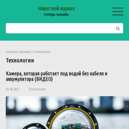
Перейти
Новостной журнал
к
теперь онлайн
контенту
Поиск:
Главная страница
»
Технологии
Технологии
Камера, которая работает под водой без кабеля и
аккумулятора (ВИДЕО)
30.10.2022
Технологии