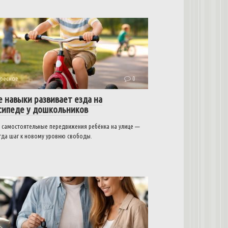
ресное
0
е навыки развивает езда на
сипеде у дошкольников
 самостоятельные передвижения ребёнка на улице —
егда шаг к новому уровню свободы.