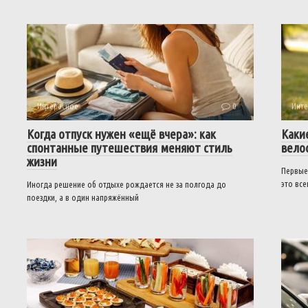
Интересное
0
Инте
Когда отпуск нужен «ещё вчера»: как
Каки
спонтанные путешествия меняют стиль
вело
жизни
Первые
это вс
Иногда решение об отдыхе рождается не за полгода до
поездки, а в один напряжённый