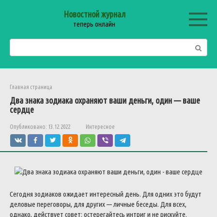
Перейти
Новостной журнал
к
теперь онлайн
контенту
Поиск:
Главная страница
Два знака зодиака охраняют ваши деньги, один — ваше
сердце
Опубликовано:
13.12.2022
Интересное
Сегодня зодиаков ожидает интересный день. Для одних это будут
деловые переговоры, для других — личные беседы. Для всех,
однако, действует совет: остерегайтесь интриг и не рискуйте.