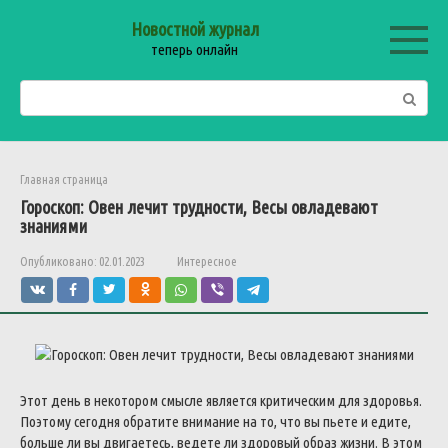
Перейти
Новостной журнал
к
теперь онлайн
контенту
Поиск:
Главная страница
Гороскоп: Овен лечит трудности, Весы овладевают
знаниями
Опубликовано:
02.01.2023
Интересное
Этот день в некотором смысле является критическим для здоровья.
Поэтому сегодня обратите внимание на то, что вы пьете и едите,
больше ли вы двигаетесь, ведете ли здоровый образ жизни. В этом