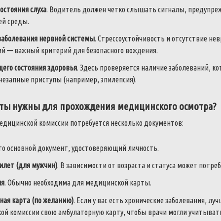
остояния слуха
. Водитель должен четко слышать сигналы, предупреж
й среды.
 заболевания нервной системы
. Стрессоустойчивость и отсутствие не
ий — важный критерий для безопасного вождения.
щего состояния здоровья
. Здесь проверяется наличие заболеваний, к
незапные приступы (например, эпилепсия).
ты нужны для прохождения медицинского осмотра?
едицинской комиссии потребуется несколько документов:
Это основной документ, удостоверяющий личность.
илет (для мужчин)
. В зависимости от возраста и статуса может потре
ия
. Обычно необходима для медицинской карты.
ная карта (по желанию)
. Если у вас есть хронические заболевания, л
ой комиссии свою амбулаторную карту, чтобы врачи могли учитыват