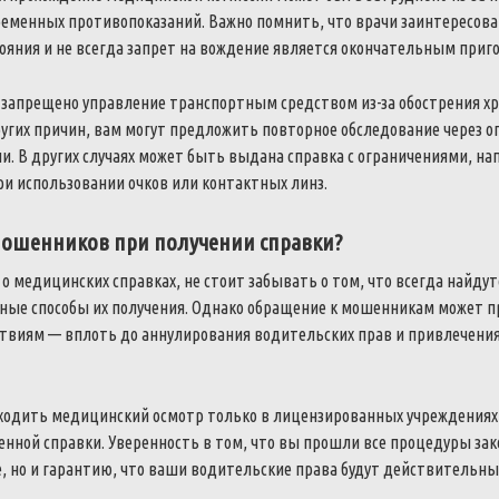
ременных противопоказаний. Важно помнить, что врачи заинтересов
ояния и не всегда запрет на вождение является окончательным приг
 запрещено управление транспортным средством из-за обострения хр
ругих причин, вам могут предложить повторное обследование через 
. В других случаях может быть выдана справка с ограничениями, на
и использовании очков или контактных линз.
мошенников при получении справки?
 о медицинских справках, не стоит забывать о том, что всегда найдутс
ные способы их получения. Однако обращение к мошенникам может п
твиям — вплоть до аннулирования водительских прав и привлечения
ходить медицинский осмотр только в лицензированных учреждениях
нной справки. Уверенность в том, что вы прошли все процедуры зак
, но и гарантию, что ваши водительские права будут действительны