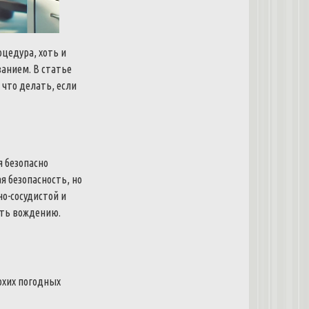
цедура, хоть и
ванием. В статье
 что делать, если
 безопасно
я безопасность, но
но-сосудистой и
ать вождению.
охих погодных