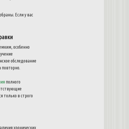
обраны. Если у вас
равки
емким, особенно
лучение
нское обследование
а повторно.
ния
полного
ветствующие
я только в строго
аличия хронических