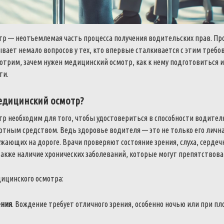
р — неотъемлемая часть процесса получения водительских прав. Про
вает немало вопросов у тех, кто впервые сталкивается с этим требо
трим, зачем нужен медицинский осмотр, как к нему подготовиться и
ти.
едицинский осмотр?
 необходим для того, чтобы удостовериться в способности водителя
тным средством. Ведь здоровье водителя — это не только его лична
ужающих на дороге. Врачи проверяют состояние зрения, слуха, сердеч
также наличие хронических заболеваний, которые могут препятствов
ицинского осмотра:
ения
. Вождение требует отличного зрения, особенно ночью или при пл