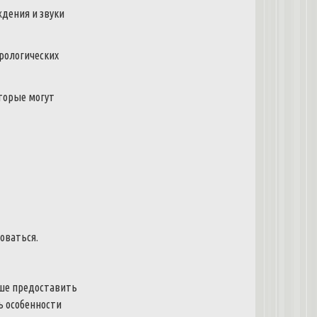
дения и звуки
врологических
оторые могут
боваться.
учше предоставить
ь особенности