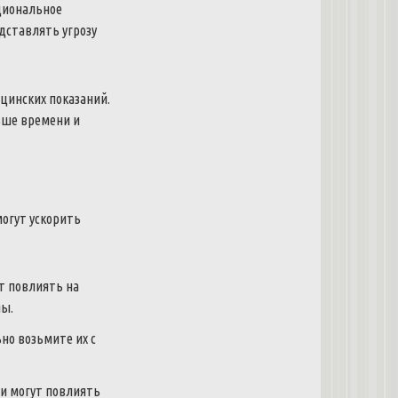
циональное
дставлять угрозу
ицинских показаний.
ьше времени и
могут ускорить
т повлиять на
мы.
но возьмите их с
ни могут повлиять