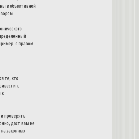
аны в объективной
овором.
онического
определенный
пример, с правом
я те, кто
ривести к
 к
 и проверять
онно, даст вам не
 на законных