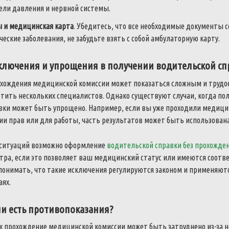
ели давления и нервной системы.
 и медицинская карта
. Убедитесь, что все необходимые документы с
ческие заболевания, не забудьте взять с собой амбулаторную карту.
лючения и упрощения в получении водительской сп
охождения медицинской комиссии может показаться сложным и трудо
етить нескольких специалистов. Однако существуют случаи, когда по
вки может быть упрощено. Например, если вы уже проходили медици
ии прав или для работы, часть результатов может быть использован
е ситуаций возможно оформление
водительской справки без прохожде
тра, если это позволяет ваш медицинский статус или имеются соот
понимать, что такие исключения регулируются законом и применяютс
ях.
ли есть противопоказания?
х прохождение медицинской комиссии может быть затруднено из-за н