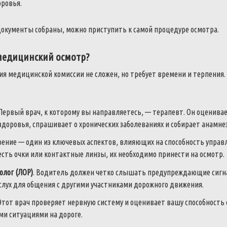
оровья.
 документы собраны, можно приступить к самой процедуре осмотра.
медицинский осмотр?
я медицинской комиссии не сложен, но требует времени и терпения. 
 Первый врач, к которому вы направляетесь, — терапевт. Он оценива
здоровья, спрашивает о хронических заболеваниях и собирает анамнез
Зрение — один из ключевых аспектов, влияющих на способность управ
 есть очки или контактные линзы, их необходимо принести на осмотр.
олог (ЛОР)
. Водитель должен четко слышать предупреждающие сигн
слух для общения с другими участниками дорожного движения.
 Этот врач проверяет нервную систему и оценивает вашу способность 
ми ситуациями на дороге.