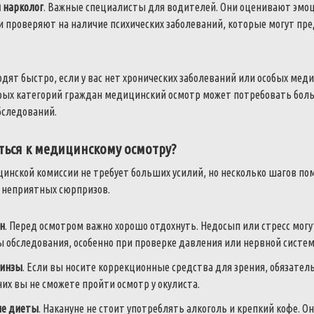
 нарколог
. Важные специалисты для водителей. Они оценивают эмо
и проверяют на наличие психических заболеваний, которые могут пре
одят быстро, если у вас нет хронических заболеваний или особых мед
рых категорий граждан медицинский осмотр может потребовать бол
следований.
ться к медицинскому осмотру?
инской комиссии не требует больших усилий, но несколько шагов по
ь неприятных сюрпризов.
н
. Перед осмотром важно хорошо отдохнуть. Недосып или стресс могу
ы обследования, особенно при проверке давления или нервной систе
линзы
. Если вы носите коррекционные средства для зрения, обязатель
 них вы не сможете пройти осмотр у окулиста.
ие диеты
. Накануне не стоит употреблять алкоголь и крепкий кофе. О