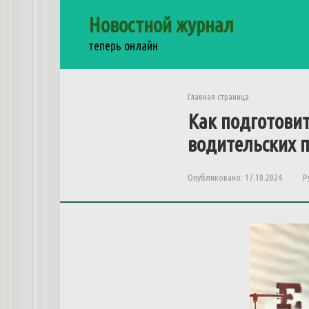
Перейти
Новостной журнал
к
контенту
теперь онлайн
Главная страница
Как подготови
водительских 
Опубликовано:
17.10.2024
Р