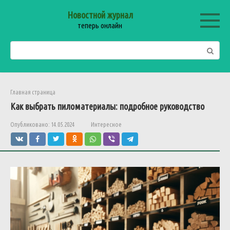
Перейти
Новостной журнал
к
теперь онлайн
контенту
Поиск:
Главная страница
Как выбрать пиломатериалы: подробное руководство
Опубликовано:
14.05.2024
Интересное