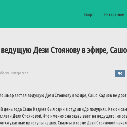
Спорт
Интересное
 ведущую Дези Стоянову в эфире, Сашо
убрика:
Интересное
й день года Сашо Кадиев был один в студии «До полудня». Как он са
коллеги Дези Стояновой. Что именно она оказывает на ведущего, не со
ятся ужасные приступы кашля. Спазмы в горле Дези Стояновой начал