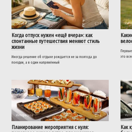
Интересное
0
Инте
Когда отпуск нужен «ещё вчера»: как
Каки
спонтанные путешествия меняют стиль
вело
жизни
Первые
это вс
Иногда решение об отдыхе рождается не за полгода до
поездки, а в один напряжённый
Интересное
0
Инте
Планирование мероприятия с нуля:
Как 