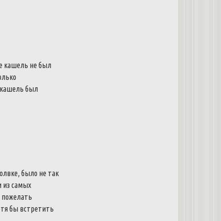
ее кашель не был
олько
е кашель был
лвке, было не так
и из самых
л пожелать
отя бы встретить