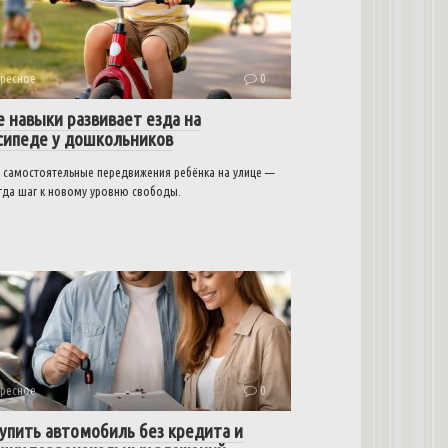
ресное
0
е навыки развивает езда на
сипеде у дошкольников
 самостоятельные передвижения ребёнка на улице —
егда шаг к новому уровню свободы.
ресное
0
купить автомобиль без кредита и