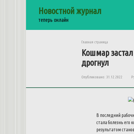
Перейти
Новостной журнал
к
контенту
теперь онлайн
Главная страница
Кошмар застал
дрогнул
Опубликовано:
31.12.2022
Р
В последний рабочи
стала болезнь его 
результатом станов