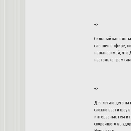
«>
Сильный кашель зас
слышен в эфире, но
невыносимой, что Д
настолько громким,
«>
Для летающего на к
сложно вести шоу в
интересных тем и г
скорейшего выздоро
Новый год.