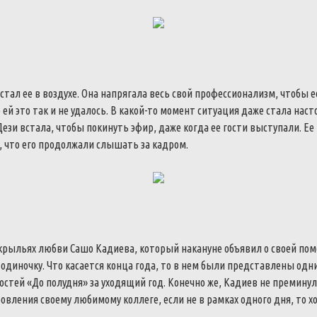
тал ее в воздухе. Она напрягала весь свой профессионализм, чтобы 
 ей это так и не удалось. В какой-то момент ситуация даже стала наст
ези встала, чтобы покинуть эфир, даже когда ее гости выступали. Е
 что его продолжали слышать за кадром.
рыльях любви Сашо Кадиева, который накануне объявил о своей помо
 одиночку. Что касается конца года, то в нем были представлены одн
остей «До полудня» за уходящий год. Конечно же, Кадиев не премину
вления своему любимому коллеге, если не в рамках одного дня, то х