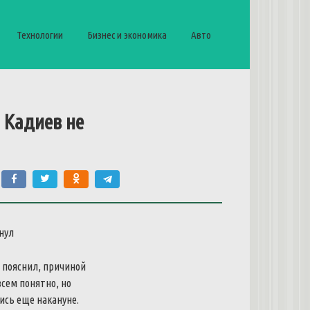
Технологии
Бизнес и экономика
Авто
 Кадиев не
м пояснил, причиной
всем понятно, но
ись еще накануне.