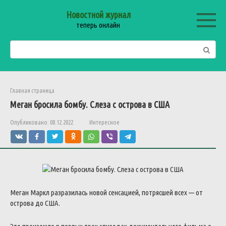
Перейти
Новостной журнал
к
теперь онлайн
контенту
Поиск:
Главная страница
Меган бросила бомбу. Слеза с острова в США
Опубликовано:
08.12.2022
Интересное
Меган Маркл разразилась новой сенсацией, потрясшей всех — от
острова до США.