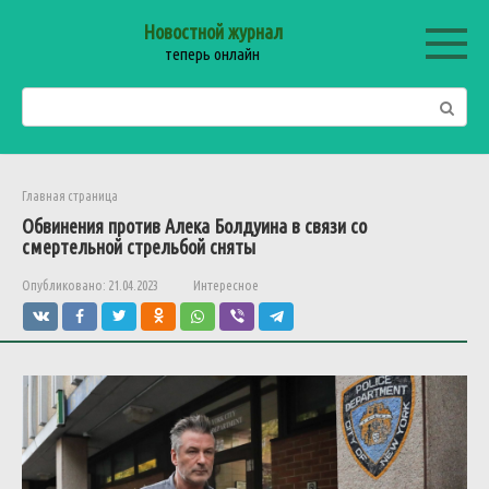
Перейти
Новостной журнал
к
теперь онлайн
контенту
Поиск:
Главная страница
Обвинения против Алека Болдуина в связи со
смертельной стрельбой сняты
Опубликовано:
21.04.2023
Интересное