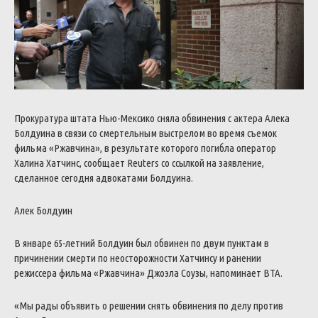
Прокуратура штата Нью-Мексико сняла обвинения с актера Алека
Болдуина в связи со смертельным выстрелом во время съемок
фильма «Ржавчина», в результате которого погибла оператор
Халина Хатчинс, сообщает Reuters со ссылкой на заявление,
сделанное сегодня адвокатами Болдуина.
Алек Болдуин
В январе 65-летний Болдуин был обвинен по двум пунктам в
причинении смерти по неосторожности Хатчинсу и ранении
режиссера фильма «Ржавчина» Джоэла Соузы, напоминает BTA.
«Мы рады объявить о решении снять обвинения по делу против