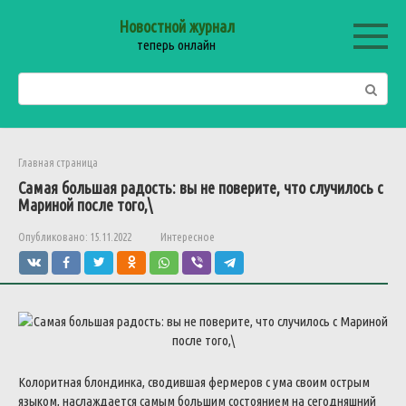
Перейти
Новостной журнал
к
теперь онлайн
контенту
Поиск:
Главная страница
Самая большая радость: вы не поверите, что случилось с
Мариной после того,\
Опубликовано:
15.11.2022
Интересное
Колоритная блондинка, сводившая фермеров с ума своим острым
языком, наслаждается самым большим состоянием на сегодняшний