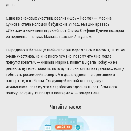
день
Одна из знаковых участниц реалити-шоу «Ферма» — Марина
Сучкова, стала молодой бабушкой в 51 год. Бывший вратарь
«Левски» и нынешний игрок «Спорт Слога» Стефано Кунчев подарил
ей первенца — внука. Малыша назвали Антуаном.
Он родился в больнице Шейново с размером 51 см и весом 3,700 кг. «Я
очень счастлива, но и немного грустно, потому что я не могла
присутствовать», — сказала Марина, пишет Bulgaria Today. «Я не
решаюсь путешествовать, потому что они злятся на границах, если у
тебя есть российский паспорт. А я два в одном — и с российским
паспортом, и из Чечни. Следующей весной мне выдадут
итальянскую, потому что я отработаю здесь пять лет. Если я его
получу, то сразу же поеду в Болгарию», — говорит она.
Читайте так же