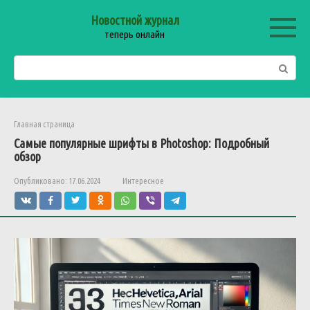
Перейти
Новостной журнал
к
теперь онлайн
контенту
Поиск:
Главная страница
Самые популярные шрифты в Photoshop: Подробный
обзор
Опубликовано:
17.06.2024
Интересное