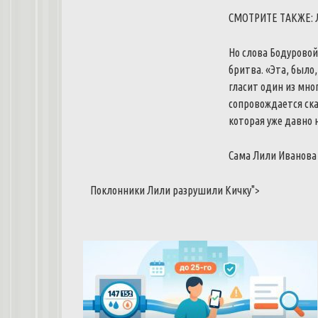
СМОТРИТЕ ТАКЖЕ: 
Но слова Бодуровой
бритва. «Эта, было,
гласит один из мн
сопровождается ск
которая уже давно 
Сама Лили Иванова 
Поклонники Лили разрушили Кичку">