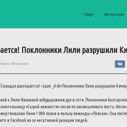
Спорт
Интересное
ается!
Поклонники Лили разрушили К
убрика:
Интересное
Поклонники Лили разрушили Кичку
вой о Лили Ивановой взбудоражили дух в сети. Поклонники болгарско
олнительницу «Сырой нежности» после ее насмешливого поста. Неско
ожертвовании Лили 1 000 левов в пользу команды «Левски».
Она посп
унте в Facebook из-за негативной реакции людей.