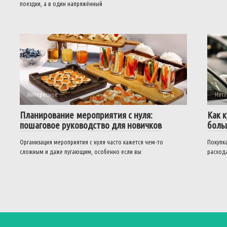
поездки, а в один напряжённый
Интересное
0
Инте
Планирование мероприятия с нуля:
Как 
пошаговое руководство для новичков
боль
Организация мероприятия с нуля часто кажется чем-то
Покупк
сложным и даже пугающим, особенно если вы
расход