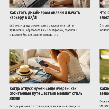
Интересное
0
Инте
Как стать дизайнером онлайн и начать
Что 
карьеру в UX/UI
элек
Цифровая среда стремительно расширяется: сайты,
С наст
приложения, образовательные платформы, сервисы и
активно
маркетплейсы ежедневно нуждаются в
Интересное
0
Инте
Когда отпуск нужен «ещё вчера»: как
Каки
спонтанные путешествия меняют стиль
вело
жизни
Первые
это вс
Иногда решение об отдыхе рождается не за полгода до