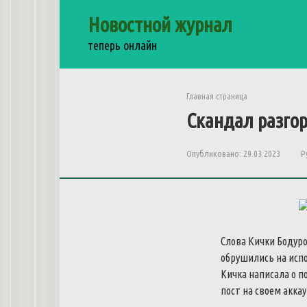
Перейти
Новостной журнал
к
контенту
теперь онлайн
Главная страница
Скандал разгор
Опубликовано:
29.03.2023
Р
Слова Кички Бодуро
обрушились на исп
Кичка написала о п
пост на своем акка