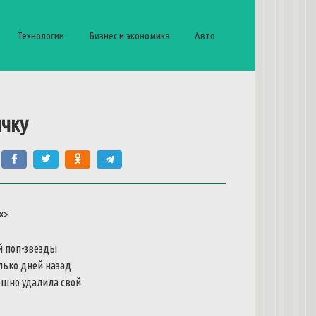
Технологии
Бизнес и экономика
Авто
ичку
«>
й поп-звезды
лько дней назад
ешно удалила свой