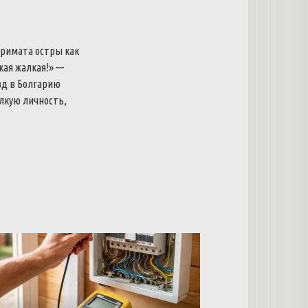
 примата остры как
акая жалкая!» —
зд в Болгарию
алкую личность,