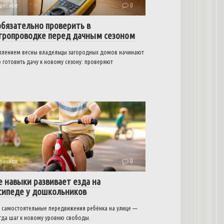
ресное
0
обязательно проверить в
тропроводке перед дачным сезоном
уплением весны владельцы загородных домов начинают
 готовить дачу к новому сезону: проверяют
ресное
0
е навыки развивает езда на
сипеде у дошкольников
 самостоятельные передвижения ребёнка на улице —
егда шаг к новому уровню свободы.