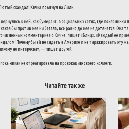
Лютый скандал!
Кичка прыгнул на Лили
 вернулись к ней, как бумеранг, в социальных сетях, где поклонники
 какая бы против нее ни бегала, все равно до нее не дотянется. Она т
огочисленных комментариев о Кичке, пишет «Блиц». «Каждый ее прие
андалом!
Почему бы ей не сидеть в Америке и не тиражировать эту ж
никому не интересна», — пишет другой.
пока никак не отреагировала на провокацию своего коллеги.
Читайте так же