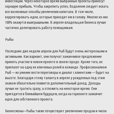
инвестиций
.
Через
некоторое
время
выбранные
проекты
принесут
хорошую
прибыль
.
Чтобы
закрепить
успех
,
Водолеям
следует
искать
все
возможные
способы
увеличения
капитала
.
В
том
числе
,
корректировать
идеи
,
которые
приходят
им
в
голову
.
Многие
из
них
100
%
окажутся
выигрышными
.
В
апреле
владельцам
бизнеса
лучше
частично
делегировать
работу
помощникам
.
Рыбы
Последние
две
недели
апреля
для
Рыб
будут
очень
интересными
и
активными
.
Как
вариант
,
они
получат
заманчивое
предложение
принять
участие
в
новом
проекте
в
своем
городе
.
Кроме
того
,
их
пригласят
на
одну
из
ключевых
ролей
в
команде
.
Профессионализм
Рыб
—
их
умение
вести
переговоры
и
диалог
с
клиентами
—
будет
на
высоте
.
Благодаря
этому
таланту
в
апреле
у
рожденных
под
этим
знаком
обязательно
появится
дополнительный
доход
.
Доходы
лучше
не
тратить
сразу
,
а
отложить
на
некоторое
время
.
Они
пригодятся
в
ближайшем
будущем
,
когда
на
горизонте
замаячит
идея
для
собственного
проекта
.
Бизнесмены
—
Рыбы
также
почувствуют
увеличение
продаж
и
числа