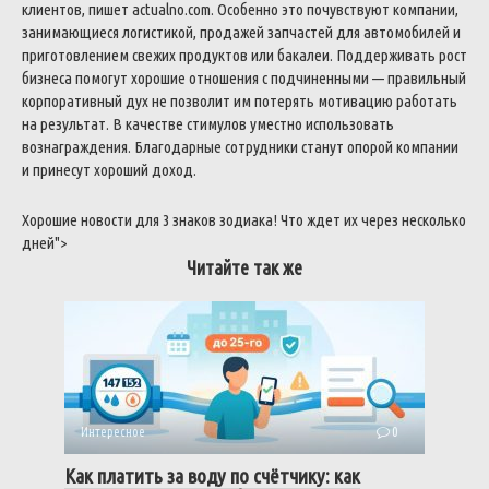
клиентов
,
пишет
actualno
.
com
.
Особенно
это
почувствуют
компании
,
занимающиеся
логистикой
,
продажей
запчастей
для
автомобилей
и
приготовлением
свежих
продуктов
или
бакалеи
.
Поддерживать
рост
бизнеса
помогут
хорошие
отношения
с
подчиненными
—
правильный
корпоративный
дух
не
позволит
им
потерять
мотивацию
работать
на
результат
.
В
качестве
стимулов
уместно
использовать
вознаграждения
.
Благодарные
сотрудники
станут
опорой
компании
и
принесут
хороший
доход
.
Хорошие
новости
для
3
знаков
зодиака
!
Что
ждет
их
через
несколько
дней
">
Читайте так же
Интересное
0
Как платить за воду по счётчику: как