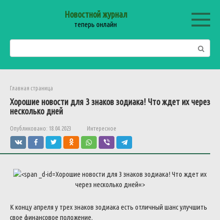
Перейти
Новостной журнал
к
теперь онлайн
контенту
Поиск:
Главная страница
Хорошие
новости
для
3
знаков
зодиака
!
Что
ждет
их
через
несколько
дней
Опубликовано:
18.04.2023
Интересное
Хорошие
новости
для
3
знаков
зодиака
!
Что
ждет
их
через
несколько
дней
«>
К
концу
апреля
у
трех
знаков
зодиака
есть
отличный
шанс
улучшить
свое
финансовое
положение
.