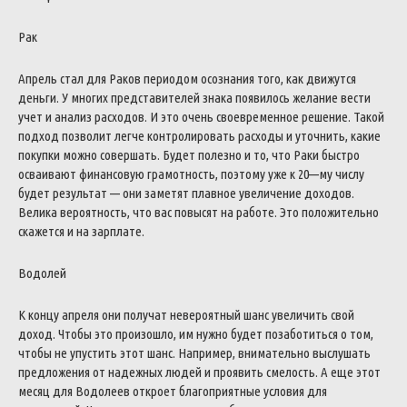
Рак
Апрель
стал
для
Раков
периодом
осознания
того
,
как
движутся
деньги
.
У
многих
представителей
знака
появилось
желание
вести
учет
и
анализ
расходов
.
И
это
очень
своевременное
решение
.
Такой
подход
позволит
легче
контролировать
расходы
и
уточнить
,
какие
покупки
можно
совершать
.
Будет
полезно
и
то
,
что
Раки
быстро
осваивают
финансовую
грамотность
,
поэтому
уже
к
20
—
му
числу
будет
результат
—
они
заметят
плавное
увеличение
доходов
.
Велика
вероятность
,
что
вас
повысят
на
работе
.
Это
положительно
скажется
и
на
зарплате
.
Водолей
К
концу
апреля
они
получат
невероятный
шанс
увеличить
свой
доход
.
Чтобы
это
произошло
,
им
нужно
будет
позаботиться
о
том
,
чтобы
не
упустить
этот
шанс
.
Например
,
внимательно
выслушать
предложения
от
надежных
людей
и
проявить
смелость
.
А
еще
этот
месяц
для
Водолеев
откроет
благоприятные
условия
для