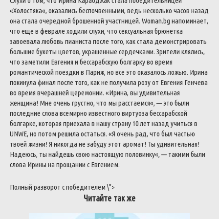
Слухи
о
том
,
что
Ирина
Карабджак
стала
победительницей
«
Холостяка
«
,
оказались
беспочвенными
,
ведь
несколько
часов
назад
она
стала
очередной
брошенной
участницей
.
Woman
.
bg
напоминает
,
что
еще
в
феврале
ходили
слухи
,
что
сексуальная
брюнетка
завоевала
любовь
пианиста
после
того
,
как
стала
демонстрировать
большие
букеты
цветов
,
украшенные
сердечками
.
Зрители
клялись
,
что
заметили
Евгения
и
бессарабскую
болгарку
во
время
романтической
поездки
в
Париж
,
но
все
это
оказалось
ложью
.
Ирина
покинула
финал
после
того
,
как
не
получила
розу
от
Евгения
Генчева
во
время
вчерашней
церемонии
.
«
Ирина
,
вы
удивительная
женщина
!
Мне
очень
грустно
,
что
мы
расстаемся
«
,
—
это
были
последние
слова
всемирно
известного
виртуоза
бессарабской
болгарке
,
которая
приехала
в
нашу
страну
10
лет
назад
учиться
в
UNWE
,
но
потом
решила
остаться
.
«
Я
очень
рад
,
что
был
частью
твоей
жизни
!
Я
никогда
не
забуду
этот
аромат
!
Ты
удивительная
!
Надеюсь
,
ты
найдешь
свою
настоящую
половинку
«
,
—
такими
были
слова
Ирины
на
прощании
с
Евгением
.
Полный
разворот
с
победителем
\
">
Читайте так же