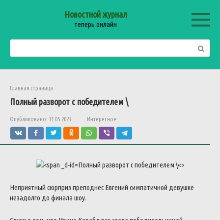
Перейти
Новостной журнал
к
теперь онлайн
контенту
Поиск:
Главная страница
Полный
разворот
с
победителем
\
Опубликовано:
11.05.2023
Интересное
Полный
разворот
с
победителем
\
«>
Неприятный
сюрприз
преподнес
Евгений
симпатичной
девушке
незадолго
до
финала
шоу
.