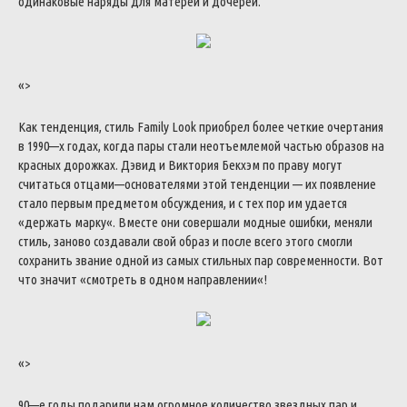
одинаковые
наряды
для
матерей
и
дочерей
.
«>
Как
тенденция
,
стиль
Family
Look
приобрел
более
четкие
очертания
в
1990
—
х
годах
,
когда
пары
стали
неотъемлемой
частью
образов
на
красных
дорожках
.
Дэвид
и
Виктория
Бекхэм
по
праву
могут
считаться
отцами
—
основателями
этой
тенденции
—
их
появление
стало
первым
предметом
обсуждения
,
и
с
тех
пор
им
удается
«
держать
марку
«
.
Вместе
они
совершали
модные
ошибки
,
меняли
стиль
,
заново
создавали
свой
образ
и
после
всего
этого
смогли
сохранить
звание
одной
из
самых
стильных
пар
современности
.
Вот
что
значит
«
смотреть
в
одном
направлении
«
!
«>
90
—
е
годы
подарили
нам
огромное
количество
звездных
пар
и