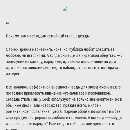
«>
Почему
нам
необходим
семейный
стиль
одежды
С
точки
зрения
маркетинга
,
конечно
,
публика
любит
следить
за
любовными
историями
.
А
когда
они
еще
и
в
«
красивой
обертке
«
—
с
поцелуями
на
камеру
,
нарядами
,
идеально
дополняющими
друг
друга
,
и
счастливыми
лицами
,
то
наблюдать
за
всем
этим
гораздо
интереснее
.
Все
началось
с
эффектной
внешности
,
ведь
для
звезд
очень
важно
постоянно
привлекать
внимание
журналистов
и
поклонников
.
Сегодня
стиль
Family
Look
используют
не
только
знаменитости
,
но
и
обычные
люди
,
для
которых
это
,
прежде
всего
,
милое
и
романтичное
проявление
чувств
.
Парные
образы
помогают
им
без
слов
продемонстрировать
любовь
и
гармонию
.
А
вы
когда
—
нибудь
делали
парные
наряды
?
Если
нет
,
то
сейчас
самое
время
—
это
модно
.