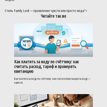
Стиль
Family
Look
—
проявление
чувств
или
просто
мода
">
Читайте так же
Интересное
0
Как платить за воду по счётчику: как
считать расход, тариф и проверять
квитанцию
Как платить за воду по счётчику: как считать Квитанция за воду —
один из