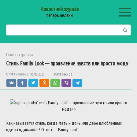
Перейти
Новостной журнал
к
теперь онлайн
контенту
Поиск:
Главная страница
Стиль
Family
Look
—
проявление
чувств
или
просто
мода
Опубликовано:
05.06.2023
Интересное
Стиль
Family
Look
—
проявление
чувств
или
просто
мода
«>
Как
называется
стиль
,
когда
мать
и
дочь
или
двое
влюбленных
одеты
одинаково
?
Ответ
—
Family
Look
.