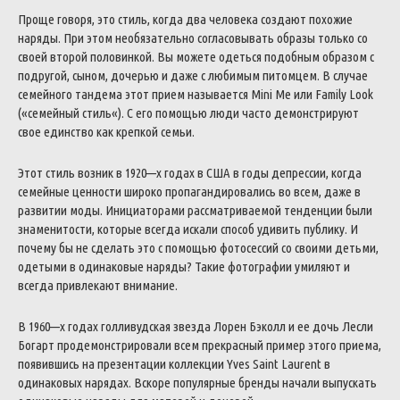
Проще
говоря
,
это
стиль
,
когда
два
человека
создают
похожие
наряды
.
При
этом
необязательно
согласовывать
образы
только
со
своей
второй
половинкой
.
Вы
можете
одеться
подобным
образом
с
подругой
,
сыном
,
дочерью
и
даже
с
любимым
питомцем
.
В
случае
семейного
тандема
этот
прием
называется
Mini
Me
или
Family
Look
(
«
семейный
стиль
«
)
.
С
его
помощью
люди
часто
демонстрируют
свое
единство
как
крепкой
семьи
.
Этот
стиль
возник
в
1920
—
х
годах
в
США
в
годы
депрессии
,
когда
семейные
ценности
широко
пропагандировались
во
всем
,
даже
в
развитии
моды
.
Инициаторами
рассматриваемой
тенденции
были
знаменитости
,
которые
всегда
искали
способ
удивить
публику
.
И
почему
бы
не
сделать
это
с
помощью
фотосессий
со
своими
детьми
,
одетыми
в
одинаковые
наряды
?
Такие
фотографии
умиляют
и
всегда
привлекают
внимание
.
В
1960
—
х
годах
голливудская
звезда
Лорен
Бэколл
и
ее
дочь
Лесли
Богарт
продемонстрировали
всем
прекрасный
пример
этого
приема
,
появившись
на
презентации
коллекции
Yves
Saint
Laurent
в
одинаковых
нарядах
.
Вскоре
популярные
бренды
начали
выпускать