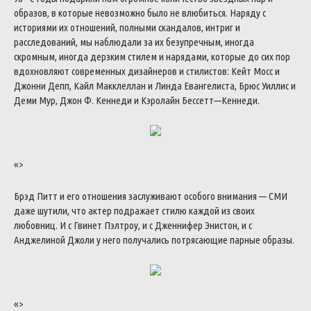
образов
,
в
которые
невозможно
было
не
влюбиться
.
Наряду
с
историями
их
отношений
,
полными
скандалов
,
интриг
и
расследований
,
мы
наблюдали
за
их
безупречным
,
иногда
скромным
,
иногда
дерзким
стилем
и
нарядами
,
которые
до
сих
пор
вдохновляют
современных
дизайнеров
и
стилистов
:
Кейт
Мосс
и
Джонни
Депп
,
Кайл
Макклеллан
и
Линда
Евангелиста
,
Брюс
Уиллис
и
Деми
Мур
,
Джон
Ф
.
Кеннеди
и
Кэролайн
Бессетт
—
Кеннеди
.
«>
Брэд
Питт
и
его
отношения
заслуживают
особого
внимания
—
СМИ
даже
шутили
,
что
актер
подражает
стилю
каждой
из
своих
любовниц
.
И
с
Гвинет
Пэлтроу
,
и
с
Дженнифер
Энистон
,
и
с
Анджелиной
Джоли
у
него
получались
потрясающие
парные
образы
.
«>