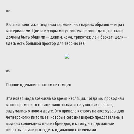
«>
Высший
пилотаж
в
создании
гармоничных
парных
образов
—
игра
с
материалами
.
Цвета
и
узоры
могут
совсем
не
совпадать
,
но
ткани
должны
быть
общими
—
деним
,
кожа
,
трикотаж
,
лен
,
бархат
,
шелк
—
здесь
есть
большой
простор
для
творчества
.
«>
Парное
одевание
с
нашим
питомцем
Эта
новая
мода
возникла
во
время
изоляции
.
Тогда
мы
проводили
много
времени
со
своими
животными
,
и
те
,
у
кого
их
не
было
,
задумались
о
новом
друге
.
Это
привело
к
спросу
на
аксессуары
для
четвероногих
питомцев
,
которые
сегодня
широко
представлены
в
модных
коллекциях
многих
брендов
,
и
к
тому
,
что
домашние
животные
стали
выглядеть
одинаково
с
хозяевами
.