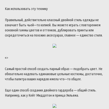
Как
использовать
эту
технику
Правильный
,
действительно
классный
двойной
стиль
одежды
не
означает
быть
чьей
—
то
копией
.
Вы
можете
играть
с
повторением
основной
гаммы
цветов
и
оттенков
,
дублировать
принты
или
сосредоточиться
на
похожих
аксессуарах
,
главное
—
единство
стиля
.
«>
Самый
простой
способ
создать
парный
образ
—
подобрать
цвет
.
Не
обязательно
надевать
одинаковые
цельные
костюмы
,
достаточно
,
чтобы
палитра
ваших
нарядов
имела
что
—
то
общее
.
Еще
один
способ
создания
двойного
гардероба
—
общий
стиль
.
Например
,
как
у
Кейт
Миддлтон
и
принца
Уильяма
.