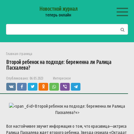
Перейти
Новостной журнал
к
теперь онлайн
контенту
Поиск:
Главная страница
Второй
ребенок
на
подходе
:
беременна
ли
Ралица
Паскалева
?
Опубликовано:
06.05.2023
Интересное
Второй
ребенок
на
подходе
:
беременна
ли
Ралица
Паскалева
?
«>
Все
настойчивее
звучит
информация
о
том
,
что
красавица
—
актриса
Ралица
Паскалева
ждет
второго
ребенка
.
Звезда
сериала
«
Октадат