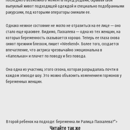
выпуклый
живот
подходящей
одеждой
и
специально
подобранными
ракурсами
,
под
которыми
операторы
снимали
ее
.
Однако
нежное
состояние
не
могло
не
отразиться
на
ее
лице
—
оно
стало
еще
красивее
.
Видимо
,
Паскалева
—
одна
из
тех
женщин
,
на
которых
беременность
сказывается
хорошо
.
Теперь
ее
глаза
снова
сияют
прежним
блеском
,
пишет
«
Weekend
«
.
Более
того
,
создается
впечатление
,
что
актриса
чрезвычайно
эмоциональна
в
«
Капельках
«
и
плачет
по
поводу
и
без
повода
.
Она
одна
из
участниц
этого
сезона
,
которая
разрыдалась
почти
в
каждом
эпизоде
шоу
.
Это
можно
объяснить
изменением
гормонов
у
беременных
женщин
.
Второй
ребенок
на
подходе
:
беременна
ли
Ралица
Паскалева
?
">
Читайте так же