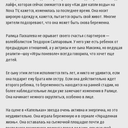
лайф
«
,
которая
сейчас
снимается
в
шоу
«
Как
две
капли
воды
«
на
Nova
TV
,
кажется
,
изменилась
за
последнее
время
.
Она
носит
широкую
одежду
и
,
кажется
,
пытается
скрыть
свой
живот
.
Многие
зрители
подозревают
,
что
она
может
быть
снова
беременна
.
Ралица
Паскалева
не
скрывает
своего
счастья
с
партнером
—
волейболистом
Теодором
Салпаровым
.
У
него
уже
есть
ребенок
от
предыдущих
отношений
,
а
у
актрисы
и
ее
сына
Максима
,
но
ведущая
реалити
—
шоу
«
Игры
поневоле
«
всегда
говорила
,
что
хочет
еще
детей
.
Ее
сыну
этим
летом
исполняется
пять
лет
,
и
никто
не
удивится
,
если
она
подарит
ему
брата
или
сестру
.
Если
она
действительно
ждет
второго
ребенка
,
то
беременность
находится
на
ранней
стадии
,
но
более
наблюдательные
люди
уже
замечают
изменения
в
Ралице
.
Она
начинает
немного
округляться
,
особенно
в
лице
.
На
сцене
в
«
Капельках
«
звезда
очень
активна
и
энергична
,
но
это
неудивительно
.
Она
играла
беременную
и
в
сериале
«
Украденная
жизнь
«
.
Она
оставалась
на
съемочной
площадке
почти
до
последнего
возможного
момента
перед
родами
,
скрывая
свой