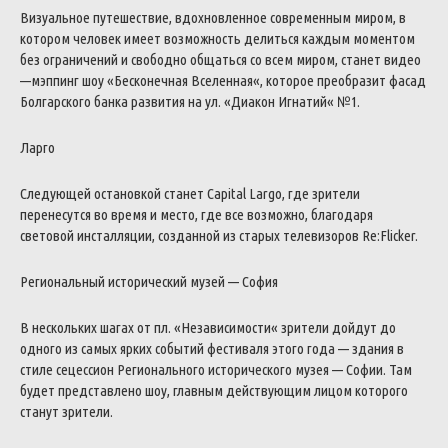
Визуальное
путешествие
,
вдохновленное
современным
миром
,
в
котором
человек
имеет
возможность
делиться
каждым
моментом
без
ограничений
и
свободно
общаться
со
всем
миром
,
станет
видео
—
мэппинг
шоу
«
Бесконечная
Вселенная
«
,
которое
преобразит
фасад
Болгарского
банка
развития
на
ул
.
«
Диакон
Игнатий
«
№
1
.
Ларго
Следующей
остановкой
станет
Capital
Largo
,
где
зрители
перенесутся
во
время
и
место
,
где
все
возможно
,
благодаря
световой
инсталляции
,
созданной
из
старых
телевизоров
Re:Flicker
.
Региональный
исторический
музей
—
София
В
нескольких
шагах
от
пл
.
«
Независимости
«
зрители
дойдут
до
одного
из
самых
ярких
событий
фестиваля
этого
года
—
здания
в
стиле
сецессион
Регионального
исторического
музея
—
Софии
.
Там
будет
представлено
шоу
,
главным
действующим
лицом
которого
станут
зрители
.