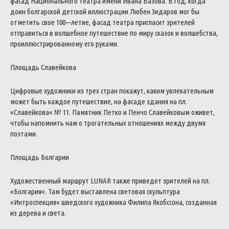
фасад
Национального
театра
имени
Ивана
Вазова
.
В
год
,
когда
доин
болгарской
детской
иллюстрации
Любен
Зидаров
мог
бы
отметить
свое
100
—
летие
,
фасад
театра
пригласит
зрителей
отправиться
в
волшебное
путешествие
по
миру
сказок
и
волшебства
,
проиллюстрированному
его
руками
.
Площадь
Славейкова
Цифровые
художники
из
трех
стран
покажут
,
каким
увлекательным
может
быть
каждое
путешествие
,
на
фасаде
здания
на
пл
.
«
Славейкова
«
№
11
.
Памятник
Петко
и
Пенчо
Славейковым
оживет
,
чтобы
напомнить
нам
о
трогательных
отношениях
между
двумя
поэтами
.
Площадь
Болгарии
Художественный
маршрут
LUNAR
также
приведет
зрителей
на
пл
.
«
Болгария
«
.
Там
будет
выставлена
световая
скульптура
«
Интроспекция
«
шведского
художника
Филипа
Якобссона
,
созданная
из
дерева
и
света
.