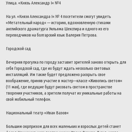
Улица
.
«
Князь
Александр
I
«
№
4
На
ул
.
«
Князя
Александра
I
«
№
4
посетители
смогут
увидеть
«
Метательный
народ
«
—
историю
,
вдохновленную
стихами
английского
драматурга
Уильяма
Шекспира
и
одного
из
его
переводчиков
на
болгарский
язык
Валерия
Петрова
.
Городской
сад
Вечерняя
прогулка
по
городу
заставит
зрителей
заново
открыть
для
себя
Городской
сад
,
где
их
будут
ждать
несколько
световых
инсталляций
.
Им
также
будет
предложено
раскрыть
свое
воображение
,
приняв
участие
в
мастер
—
классе
«
Живопись
светом
«
(
11
мая
)
,
где
ведущие
будут
рисовать
светом
в
пространстве
творения
участников
,
а
зрители
получат
их
уникальные
работы
на
свой
мобильный
телефон
.
Национальный
театр
«
Иван
Вазов
«
Большим
сюрпризом
для
всех
маленьких
и
взрослых
детей
станет