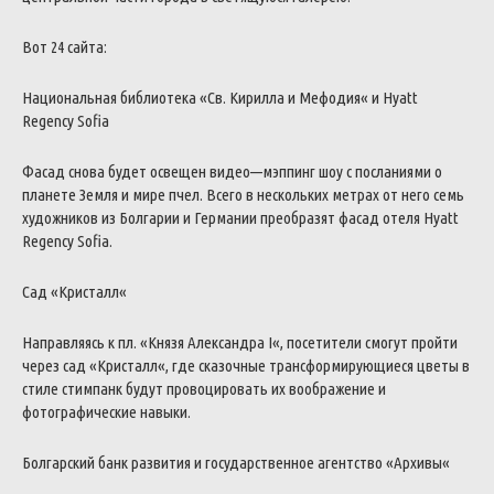
Вот
24
сайта
:
Национальная
библиотека
«
Св
.
Кирилла
и
Мефодия
«
и
Hyatt
Regency
Sofia
Фасад
снова
будет
освещен
видео
—
мэппинг
шоу
с
посланиями
о
планете
Земля
и
мире
пчел
.
Всего
в
нескольких
метрах
от
него
семь
художников
из
Болгарии
и
Германии
преобразят
фасад
отеля
Hyatt
Regency
Sofia
.
Сад
«
Кристалл
«
Направляясь
к
пл
.
«
Князя
Александра
I
«
,
посетители
смогут
пройти
через
сад
«
Кристалл
«
,
где
сказочные
трансформирующиеся
цветы
в
стиле
стимпанк
будут
провоцировать
их
воображение
и
фотографические
навыки
.
Болгарский
банк
развития
и
государственное
агентство
«
Архивы
«