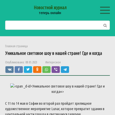
Перейти
Новостной журнал
к
теперь онлайн
контенту
Поиск:
Главная страница
Уникальное
световое
шоу
в
нашей
стране
!
Где
и
когда
Опубликовано:
08.05.2023
Интересное
Уникальное
световое
шоу
в
нашей
стране
!
Где
и
когда
«>
С
11
по
14
мая
в
Софии
во
второй
раз
пройдет
зрелищное
художественное
мероприятие
Lunar
,
которое
превратит
здания
в
центральной
части
города
в
светящуюся
галерею
.