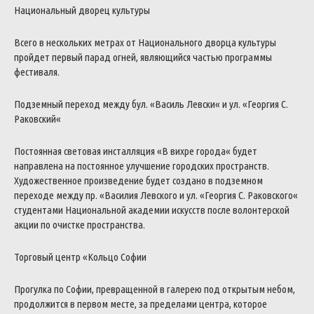
Национальный
дворец
культуры
Всего
в
нескольких
метрах
от
Национального
дворца
культуры
пройдет
первый
парад
огней
,
являющийся
частью
программы
фестиваля
.
Подземный
переход
между
бул
.
«
Василь
Левски
«
и
ул
.
«
Георгия
С
.
Раковский
«
Постоянная
световая
инсталляция
«
В
вихре
города
«
будет
направлена
на
постоянное
улучшение
городских
пространств
.
Художественное
произведение
будет
создано
в
подземном
переходе
между
пр
.
«
Василия
Левского
и
ул
.
«
Георгия
С
.
Раковского
«
студентами
Национальной
академии
искусств
после
волонтерской
акции
по
очистке
пространства
.
Торговый
центр
«
Кольцо
Софии
Прогулка
по
Софии
,
превращенной
в
галерею
под
открытым
небом
,
продолжится
в
первом
месте
,
за
пределами
центра
,
которое