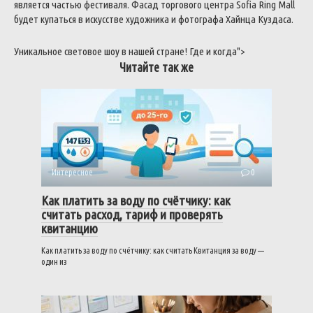
является
частью
фестиваля
.
Фасад
торгового
центра
Sofia
Ring
Mall
будет
купаться
в
искусстве
художника
и
фотографа
Хайнца
Куздаса
.
Уникальное
световое
шоу
в
нашей
стране
!
Где
и
когда
">
Читайте так же
Интересное
0
Как платить за воду по счётчику: как
считать расход, тариф и проверять
квитанцию
Как платить за воду по счётчику: как считать Квитанция за воду —
один из