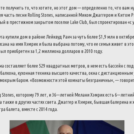
те
получить
то
,
что
хотите
,
но
этот
дом
—
определенно
то
,
что
вам
н
уя
часть
песни
Rolling
Stones
,
написанной
Миком
Джаггером
и
Китом
Р
ный
в
престижном
закрытом
поселке
Lake
Club
,
был
спроектирован
«
с
уга
купили
дом
в
районе
Лейквуд
Ранч
за
чуть
более
$
1,9
млн
в
октябр
исана
на
имя
Хэмрик
и
была
выбрана
потому
,
что
ее
семья
живет
в
эт
был
приобретен
за
1,2
миллиона
долларов
в
2010
году
.
ма
составляет
более
529
квадратных
метров
,
в
нем
есть
бассейн
с
под
балкона
,
кухонная
техника
высшего
качества
,
окна
с
дистанционным
мокрым
баром
.
«
Возможности
этой
комнаты
безграничны
«
,
—
говори
g
Stones
,
которому
79
лет
,
и
36
—
летней
Мелани
Хэмрик
есть
6
—
летни
а
также
в
других
частях
света
.
Джаггер
и
Хэмрик
,
бывшая
балерина
и
тра
балета
,
вместе
с
2014
года
.