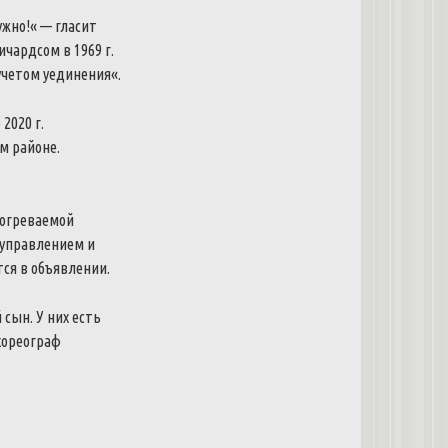
ужно
!
«
—
гласит
ичардсом
в
1969
г
.
учетом
уединения
«
.
е
2020
г
.
ом
районе
.
огреваемой
управлением
и
тся
в
объявлении
.
й
сын
.
У
них
есть
хореограф