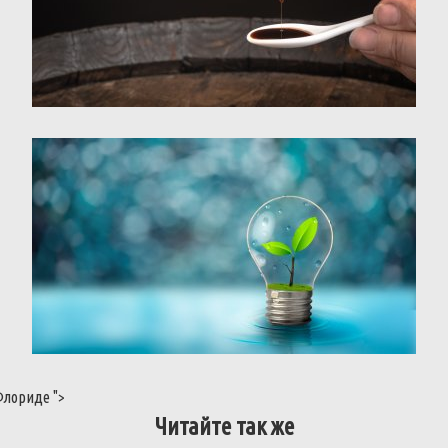
Флориде
">
Читайте так же