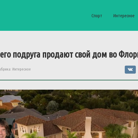
Спорт
Интересное
его
подруга
продают
свой
дом
во
Флор
убрика:
Интересное