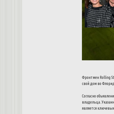
Фронтмен
Rolling
S
свой
дом
во
Флори
Согласно
объявлен
владельца
.
Указан
является
ключевы