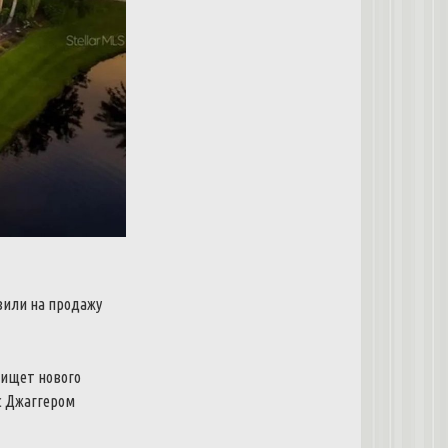
вили
на
продажу
ищет
нового
с
Джаггером