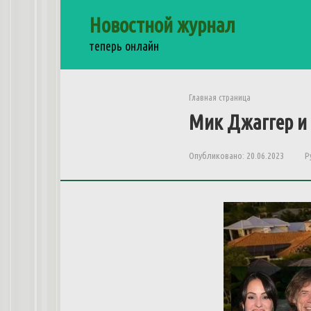
Перейти
Новостной журнал
к
контенту
теперь онлайн
Главная страница
Мик
Джаггер
и
Опубликовано:
20.06.2023
Р