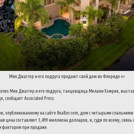
Мик
Джаггер
и
его
подруга
продают
свой
дом
во
Флориде
«>
tones
Мик
Джаггер
и
его
подруга
,
танцовщица
Мелани
Хэмрик
,
выста
де
,
сообщает
Associated
Press
.
ию
,
опубликованному
на
сайте
Realtor
.
com
,
дом
с
четырьмя
спальнями
ная
цена
составляет
3,499
миллиона
долларов
,
и
,
судя
по
всему
,
связь
м
фактором
при
продаже
.