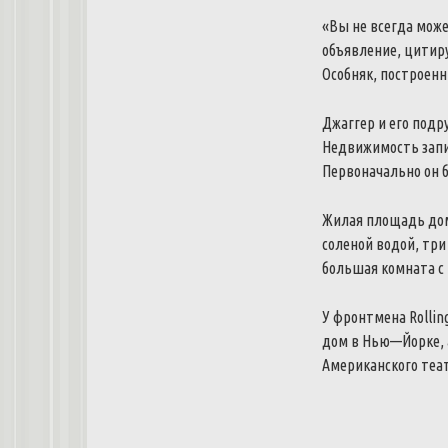
«
Вы
не
всегда
може
объявление
,
цитир
Особняк
,
построен
Джаггер
и
его
подр
Недвижимость
зап
Первоначально
он
Жилая
площадь
до
соленой
водой
,
три
большая
комната
с
У
фронтмена
Rollin
дом
в
Нью
—
Йорке
,
Американского
теа