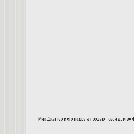
Мик
Джаггер
и
его
подруга
продают
свой
дом
во