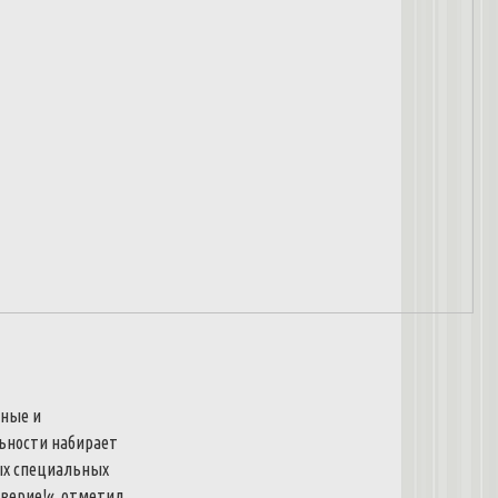
сные
и
ьности
набирает
ых
специальных
верие
!
«
.
отметил