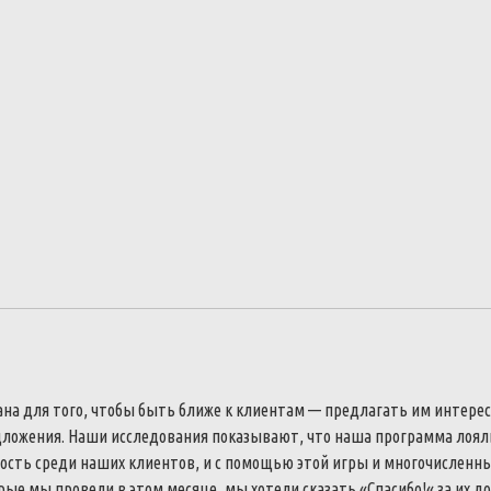
ана
для
того
,
чтобы
быть
ближе
к
клиентам
—
предлагать
им
интере
дложения
.
Наши
исследования
показывают
,
что
наша
программа
лоял
ость
среди
наших
клиентов
,
и
с
помощью
этой
игры
и
многочисленн
рые
мы
провели
в
этом
месяце
,
мы
хотели
сказать
«
Спасибо
!
«
за
их
до