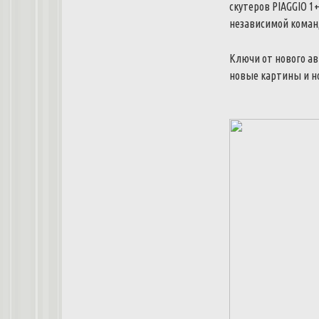
скутеров
PIAGGIO
1
независимой
коман
Ключи
от
нового
ав
новые
картины
и
н