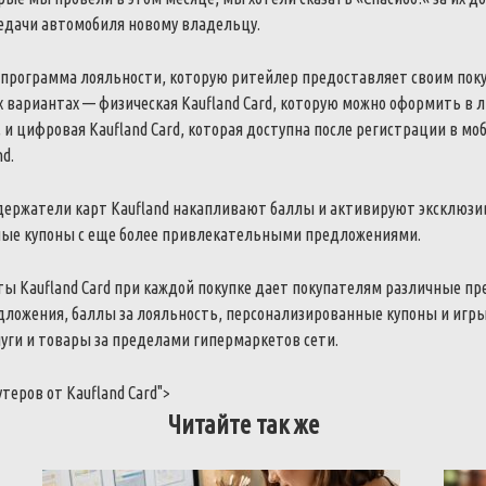
едачи
автомобиля
новому
владельцу
.
программа
лояльности
,
которую
ритейлер
предоставляет
своим
пок
х
вариантах
—
физическая
Kaufland
Card
,
которую
можно
оформить
в
л
,
и
цифровая
Kaufland
Card
,
которая
доступна
после
регистрации
в
мо
nd
.
держатели
карт
Kaufland
накапливают
баллы
и
активируют
эксклюзи
ные
купоны
с
еще
более
привлекательными
предложениями
.
ты
Kaufland
Card
при
каждой
покупке
дает
покупателям
различные
пр
дложения
,
баллы
за
лояльность
,
персонализированные
купоны
и
игр
луги
и
товары
за
пределами
гипермаркетов
сети
.
утеров
от
Kaufland
Card
">
Читайте так же