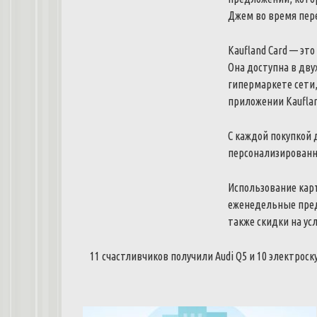
Джем
во
время
пер
Kaufland
Card
—
это
Она
доступна
в
дву
гипермаркете
сети
приложении
Kaufla
С
каждой
покупкой
персонализирован
Использование
кар
еженедельные
пре
также
скидки
на
ус
11
счастливчиков
получили
Audi
Q5
и
10
электроск