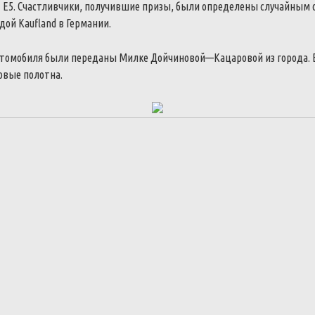
+
E5
.
Счастливчики
,
получившие
призы
,
были
определены
случайным
дой
Kaufland
в
Германии
.
томобиля
были
переданы
Милке
Дойчиновой
—
Кацаровой
из
города
.
овые
полотна
.