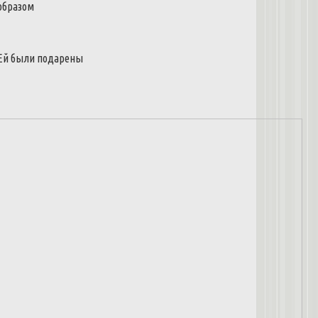
образом
Ей
были
подарены