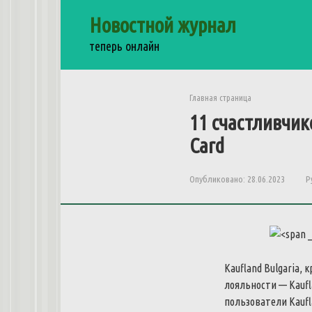
Перейти
Новостной журнал
к
контенту
теперь онлайн
Главная страница
11
счастливчик
Card
Опубликовано:
28.06.2023
Р
Kaufland
Bulgaria
,
к
лояльности
—
Kauf
пользователи
Kauf