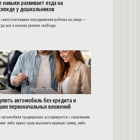
е навыки развивает езда на
сипеде у дошкольников
 самостоятельные передвижения ребёнка на улице —
егда шаг к новому уровню свободы.
ресное
0
купить автомобиль без кредита и
ших первоначальных вложений
а автомобиля традиционно ассоциируется с серьезными
ами: либо нужно сразу выложить крупную сумму, либо