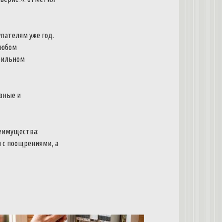
упателям
уже
год
.
юбом
бильном
вные
и
еимущества
:
ы
с
поощрениями
,
а