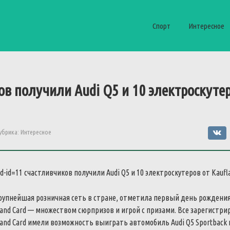
Спорт
Интересное
ов
получили
Audi
Q5
и
10
электроскуте
убрика:
Интересное
11
счастливчиков
получили
Audi
Q5
и
10
электроскутеров
от
Kaufl
рупнейшая
розничная
сеть
в
стране
,
отметила
первый
день
рождени
land
Card
—
множеством
сюрпризов
и
игрой
с
призами
.
Все
зарегистри
land
Card
имели
возможность
выиграть
автомобиль
Audi
Q5
Sportback