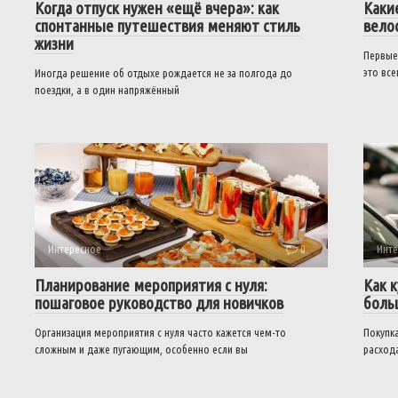
Когда отпуск нужен «ещё вчера»: как
Каки
спонтанные путешествия меняют стиль
вело
жизни
Первые
это вс
Иногда решение об отдыхе рождается не за полгода до
поездки, а в один напряжённый
Интересное
0
Инте
Планирование мероприятия с нуля:
Как 
пошаговое руководство для новичков
боль
Организация мероприятия с нуля часто кажется чем-то
Покупк
сложным и даже пугающим, особенно если вы
расход