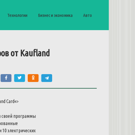
Технологии
Бизнес и экономика
Авто
ров
от
Kaufland
and
Card
«>
я
своей
программы
рованные
и
10
электрических