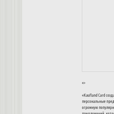
«>
«
Kaufland
Card
созд
персональные
пре
огромную
популярн
предложений
,
кото