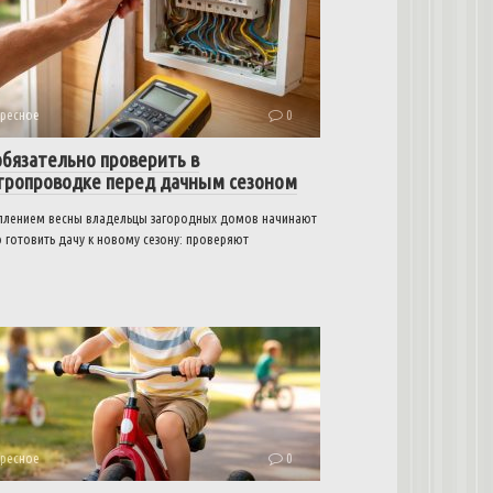
ресное
0
обязательно проверить в
тропроводке перед дачным сезоном
уплением весны владельцы загородных домов начинают
 готовить дачу к новому сезону: проверяют
ресное
0