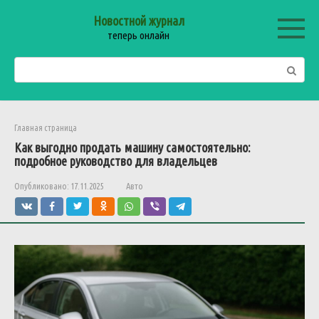
Перейти
Новостной журнал
к
теперь онлайн
контенту
Поиск:
Главная страница
Как выгодно продать машину самостоятельно:
подробное руководство для владельцев
Опубликовано:
17.11.2025
Авто