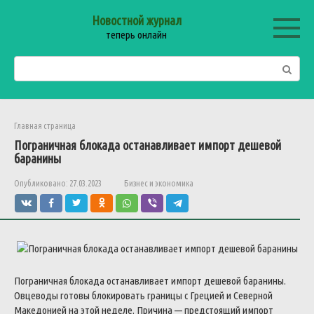
Перейти
Новостной журнал
к
теперь онлайн
контенту
Поиск:
Главная страница
Пограничная блокада останавливает импорт дешевой
баранины
Опубликовано:
27.03.2023
Бизнес и экономика
Пограничная блокада останавливает импорт дешевой баранины.
Овцеводы готовы блокировать границы с Грецией и Северной
Македонией на этой неделе.
Причина — предстоящий импорт