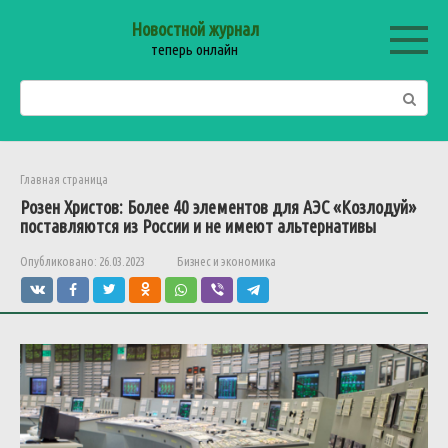
Перейти
Новостной журнал
к
теперь онлайн
контенту
Поиск:
Главная страница
Розен Христов: Более 40 элементов для АЭС «Козлодуй»
поставляются из России и не имеют альтернативы
Опубликовано:
26.03.2023
Бизнес и экономика