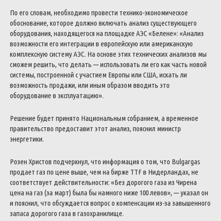
По его словам, необходимо провести технико-экономическое
обоснование, которое должно включать анализ существующего
оборудования, находящегося на площадке АЭС «Белене»: «Анализ
возможности его интеграции в европейскую или американскую
комплексную систему АЭС.
На основе этих технических анализов мы
сможем решить, что делать — использовать ли его как часть новой
системы, построенной с участием Европы или США, искать ли
возможность продажи, или иным образом вводить это
оборудование в эксплуатацию».
Решение будет принято Национальным собранием, а временное
правительство предоставит этот анализ, пояснил министр
энергетики.
Розен Христов подчеркнул, что информация о том, что Bulgargas
продает газ по цене выше, чем на бирже TTF в Нидерландах, не
соответствует действительности: «Без дорогого газа из Чирена
цена на газ (за март) была бы намного ниже 100 левов», — указал он
и пояснил, что обсуждается вопрос о компенсации из-за завышенного
запаса дорогого газа в газохранилище.