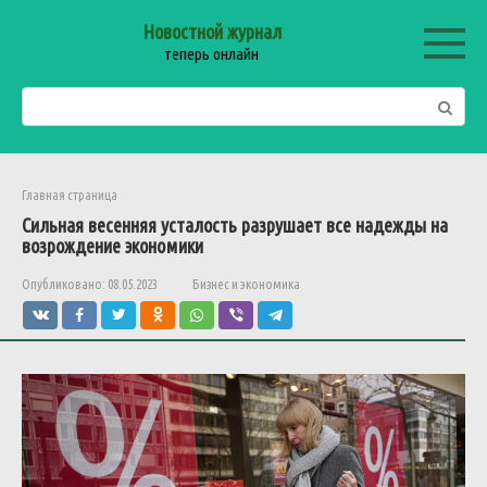
Перейти
Новостной журнал
к
теперь онлайн
контенту
Поиск:
Главная страница
Сильная весенняя усталость разрушает все надежды на
возрождение экономики
Опубликовано:
08.05.2023
Бизнес и экономика