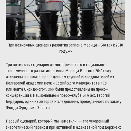
Три
возможных
сценария
развития
региона
Марица
—
Восток
к
2040
году
.
«>
Три
возможных
сценария
демографического
и
социально
—
экономического
развития
региона
Марица
Восток
к
2040
году
изложены
в
анализе
,
проведенном
группой
исследователей
из
Болгарской
академии
наук
и
Софийского
университета
«
Св
.
Климента
Охридского
«
.
Они
были
представлены
на
пресс
—
конференции
в
Национальном
пресс
—
клубе
БТА
асс
.
Георгий
Бердаров
,
один
из
авторов
исследования
,
проведенного
по
заказу
Фонда
Фридриха
Эберта
.
Первый
сценарий
,
который
мы
наметили
,
—
это
ускоренный
энергетический
переход
при
активной
и
адекватной
поддержке
со