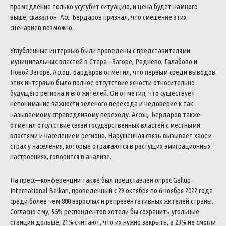
промедление
только
усугубит
ситуацию
,
и
цена
будет
намного
выше
,
сказал
он
.
Асс
.
Бердаров
признал
,
что
смешение
этих
сценариев
возможно
.
Углубленные
интервью
были
проведены
с
представителями
муниципальных
властей
в
Стара
—
Загоре
,
Раднево
,
Галабово
и
Новой
Загоре
.
Ассоц
.
Бардаров
отметил
,
что
первым
среди
выводов
этих
интервью
было
полное
отсутствие
ясности
относительно
будущего
региона
и
его
жителей
.
Он
отметил
,
что
существует
непонимание
важности
зеленого
перехода
и
недоверие
к
так
называемому
справедливому
переходу
.
Ассоц
.
Бердаров
также
отметил
отсутствие
связи
государственных
властей
с
местными
властями
и
населением
региона
.
Нарушенная
связь
вызывает
хаос
и
страх
у
населения
,
которые
отражаются
в
растущих
эмиграционных
настроениях
,
говорится
в
анализе
.
На
пресс
—
конференции
также
был
представлен
опрос
Gallup
International
Balkan
,
проведенный
с
29
октября
по
6
ноября
2022
года
среди
более
чем
800
взрослых
и
репрезентативных
жителей
страны
.
Согласно
ему
,
56
%
респондентов
хотели
бы
сохранить
угольные
станции
дольше
,
21
%
считают
,
что
их
нужно
закрыть
,
а
23
%
не
смогли