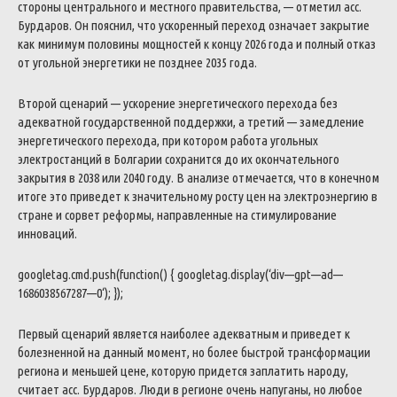
стороны
центрального
и
местного
правительства
,
—
отметил
асс
.
Бурдаров
.
Он
пояснил
,
что
ускоренный
переход
означает
закрытие
как
минимум
половины
мощностей
к
концу
2026
года
и
полный
отказ
от
угольной
энергетики
не
позднее
2035
года
.
Второй
сценарий
—
ускорение
энергетического
перехода
без
адекватной
государственной
поддержки
,
а
третий
—
замедление
энергетического
перехода
,
при
котором
работа
угольных
электростанций
в
Болгарии
сохранится
до
их
окончательного
закрытия
в
2038
или
2040
году
.
В
анализе
отмечается
,
что
в
конечном
итоге
это
приведет
к
значительному
росту
цен
на
электроэнергию
в
стране
и
сорвет
реформы
,
направленные
на
стимулирование
инноваций
.
googletag
.
cmd
.
push
(
function
(
)
{
googletag
.
display
(
‘
div
—
gpt
—
ad
—
1686038567287
—
0
‘
)
;
}
)
;
Первый
сценарий
является
наиболее
адекватным
и
приведет
к
болезненной
на
данный
момент
,
но
более
быстрой
трансформации
региона
и
меньшей
цене
,
которую
придется
заплатить
народу
,
считает
асс
.
Бурдаров
.
Люди
в
регионе
очень
напуганы
,
но
любое