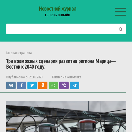
Перейти
Новостной журнал
к
теперь онлайн
контенту
Поиск:
Главная страница
Три
возможных
сценария
развития
региона
Марица
—
Восток
к
2040
году
.
Опубликовано:
26.06.2023
Бизнес и экономика