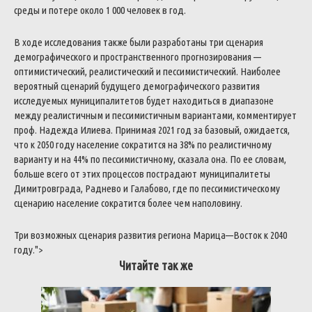
среды
и
потере
около
1
000
человек
в
год
.
В
ходе
исследования
также
были
разработаны
три
сценария
демографического
и
пространственного
прогнозирования
—
оптимистический
,
реалистический
и
пессимистический
.
Наиболее
вероятный
сценарий
будущего
демографического
развития
исследуемых
муниципалитетов
будет
находиться
в
диапазоне
между
реалистичным
и
пессимистичным
вариантами
,
комментирует
проф
.
Надежда
Илиева
.
Принимая
2021
год
за
базовый
,
ожидается
,
что
к
2050
году
население
сократится
на
38
%
по
реалистичному
варианту
и
на
44
%
по
пессимистичному
,
сказала
она
.
По
ее
словам
,
больше
всего
от
этих
процессов
пострадают
муниципалитеты
Димитровграда
,
Раднево
и
Галабово
,
где
по
пессимистическому
сценарию
население
сократится
более
чем
наполовину
.
Три
возможных
сценария
развития
региона
Марица
—
Восток
к
2040
году
.
">
Читайте так же