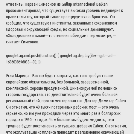
ответить
.
Парван
Симеонов
из
Gallup
International
Balkan
прокомментировал
,
что
существует
высокий
уровень
недоверия
к
правительству
,
который
также
проецируется
на
Брюссель
.
Он
сообщил
,
что
существуют
инстинкты
,
связанные
с
сохранением
здоровья
и
окружающей
среды
,
но
социальные
доминируют
.
«
Холодильник
в
какой
—
то
степени
побеждает
термометр
«
,
—
считает
Симеонов
.
googletag
.
cmd
.
push
(
function
(
)
{
googletag
.
display
(
‘
div
—
gpt
—
ad
—
1686038696038
—
0
‘
)
;
}
)
;
Если
Марица
—
Восток
будет
закрыта
,
как
того
требуют
наши
европейские
обязательства
,
без
большой
,
своевременной
,
комплексной
,
хорошо
продуманной
,
финансируемой
помощи
со
стороны
государства
,
это
действительно
будет
очень
большой
региональный
сбой
,
прокомментировал
как
.
Доктор
Димитар
Сабев
.
Он
отметил
,
что
40
тысяч
потерянных
рабочих
мест
—
это
очень
серьезно
,
но
мы
уже
проходили
через
это
много
раз
в
болгарских
городах
в
1990
—
х
годах
.
Чем
больше
мы
будем
медлить
,
тем
труднее
будет
восстановить
ситуацию
,
добавил
Сабев
.
Он
отметил
,
что
эксплуатация
комплекса
приводит
к
загрязнению
окружающей