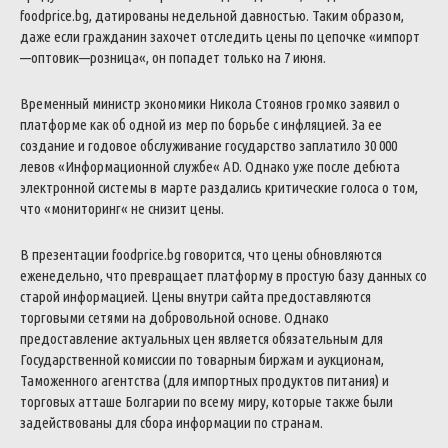
foodprice
.
bg
,
датированы
недельной
давностью
.
Таким
образом
,
даже
если
гражданин
захочет
отследить
цены
по
цепочке
«
импорт
—
оптовик
—
розница
«
,
он
попадет
только
на
7
июня
.
Временный
министр
экономики
Никола
Стоянов
громко
заявил
о
платформе
как
об
одной
из
мер
по
борьбе
с
инфляцией
.
За
ее
создание
и
годовое
обслуживание
государство
заплатило
30
000
левов
«
Информационной
службе
«
AD
.
Однако
уже
после
дебюта
электронной
системы
в
марте
раздались
критические
голоса
о
том
,
что
«
мониторинг
«
не
снизит
цены
.
В
презентации
foodprice
.
bg
говорится
,
что
цены
обновляются
еженедельно
,
что
превращает
платформу
в
простую
базу
данных
со
старой
информацией
.
Цены
внутри
сайта
предоставляются
торговыми
сетями
на
добровольной
основе
.
Однако
предоставление
актуальных
цен
является
обязательным
для
Государственной
комиссии
по
товарным
биржам
и
аукционам
,
Таможенного
агентства
(
для
импортных
продуктов
питания
)
и
торговых
атташе
Болгарии
по
всему
миру
,
которые
также
были
задействованы
для
сбора
информации
по
странам
.