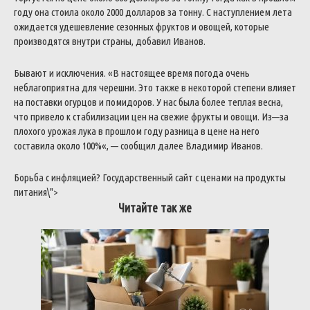
году
она
стоила
около
2000
долларов
за
тонну
.
С
наступлением
лета
ожидается
удешевление
сезонных
фруктов
и
овощей
,
которые
производятся
внутри
страны
,
добавил
Иванов
.
Бывают
и
исключения
.
«
В
настоящее
время
погода
очень
неблагоприятна
для
черешни
.
Это
также
в
некоторой
степени
влияет
на
поставки
огурцов
и
помидоров
.
У
нас
была
более
теплая
весна
,
что
привело
к
стабилизации
цен
на
свежие
фрукты
и
овощи
.
Из
—
за
плохого
урожая
лука
в
прошлом
году
разница
в
цене
на
него
составила
около
100
%
«
,
—
сообщил
далее
Владимир
Иванов
.
Борьба
с
инфляцией
?
Государственный
сайт
с
ценами
на
продукты
питания
\
">
Читайте так же