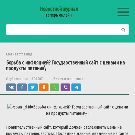
Перейти
Новостной журнал
к
теперь онлайн
контенту
Поиск:
Главная страница
Борьба
с
инфляцией
?
Государственный
сайт
с
ценами
на
продукты
питания
\
Опубликовано:
16.06.2023
Бизнес и экономика
Борьба
с
инфляцией
?
Государственный
сайт
с
ценами
на
продукты
питания
\
«>
Правительственный
сайт
,
который
должен
отслеживать
цены
на
продукты
питания
,
застрял
.
Последние
данные
,
введенные
на
сайте