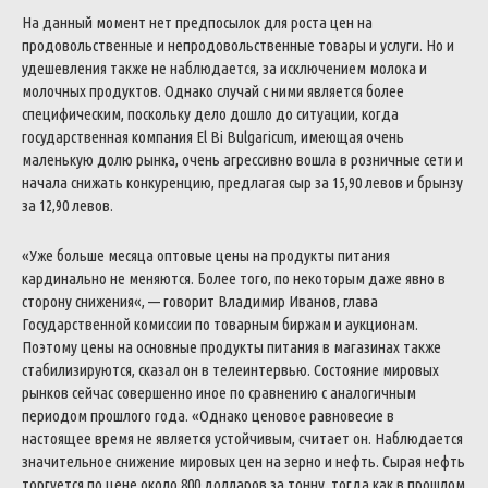
На
данный
момент
нет
предпосылок
для
роста
цен
на
продовольственные
и
непродовольственные
товары
и
услуги
.
Но
и
удешевления
также
не
наблюдается
,
за
исключением
молока
и
молочных
продуктов
.
Однако
случай
с
ними
является
более
специфическим
,
поскольку
дело
дошло
до
ситуации
,
когда
государственная
компания
El
Bi
Bulgaricum
,
имеющая
очень
маленькую
долю
рынка
,
очень
агрессивно
вошла
в
розничные
сети
и
начала
снижать
конкуренцию
,
предлагая
сыр
за
15,90
левов
и
брынзу
за
12,90
левов
.
«
Уже
больше
месяца
оптовые
цены
на
продукты
питания
кардинально
не
меняются
.
Более
того
,
по
некоторым
даже
явно
в
сторону
снижения
«
,
—
говорит
Владимир
Иванов
,
глава
Государственной
комиссии
по
товарным
биржам
и
аукционам
.
Поэтому
цены
на
основные
продукты
питания
в
магазинах
также
стабилизируются
,
сказал
он
в
телеинтервью
.
Состояние
мировых
рынков
сейчас
совершенно
иное
по
сравнению
с
аналогичным
периодом
прошлого
года
.
«
Однако
ценовое
равновесие
в
настоящее
время
не
является
устойчивым
,
считает
он
.
Наблюдается
значительное
снижение
мировых
цен
на
зерно
и
нефть
.
Сырая
нефть
торгуется
по
цене
около
800
долларов
за
тонну
,
тогда
как
в
прошлом