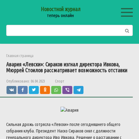
Перейти
Новостной журнал
к
теперь онлайн
контенту
Поиск:
Главная страница
Авария «Левски»: Сираков изгнал директора Ивкова,
Мюррей Стоилов рассматривает возможность отставки
Опубликовано:
06.04.2023
Спорт
Сильная дрожь сотрясла «Левски» после сегодняшнего общего
собрания клуба. Президент Наско Сираков снял с должности
генерального директора Иво Ивкова. Решение о расставании с