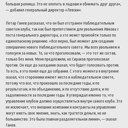
большая разница.
Это не хлопать в ладоши и обнимать друг друга»,
— добавил генеральный директор «Левски».
Петар Ганев рассказал, что он был отстранен Наблюдательным
советом клуба, так как был препятствием для увольнения Ивкова с
поста генерального директора, а это может произойти только по
единогласному решению. «Все верно, был момент для создания
совершенно нового Наблюдательного совета. Мы всех увольняем и
голосуем за новых. То, за что проголосовали, — это тот же состав,
только без меня. Меня предложили, но Сираков проголосовал
против. Он еще до заседания сказал, что будет голосовать против.
То есть, я это понял еще до собрания. С этого момента я внутренне
сказал, что сторонники имеют место в наблюдательном совете,
потому что все, что произошло за последние годы, и по
результатам, и по объединению, и по отсутствию долга, и по
задолженности за последние годы. Я утверждал именно то, что
управление клубом должно осуществляться внутри самого клуба. Это
не исключает, что внешние компании и контракты на управление
могут иметь свое мнение, знать, как тратятся деньги, но не
большинство.
Это была главная разделительная линия», — сказал
Ганев.