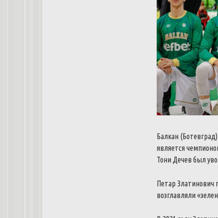
Балкан (Ботевград
является чемпионом
Тони Дечев был уво
Петар Златинович 
возглавляли «зелен