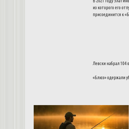
В 2021 году Златин
из которого его отп
присоединится к «Б
Левски набрал 104 
«Блюз» одержали у