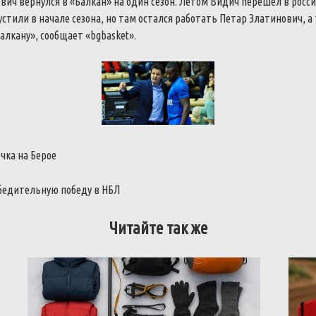
ович вернулся в «Балкан» на один сезон. Летом Видич перешел в росс
устили в начале сезона, но там остался работать Петар Златинович, а
алкану», сообщает «bgbasket».
очка на Берое
бедительную победу в НБЛ
Читайте так же