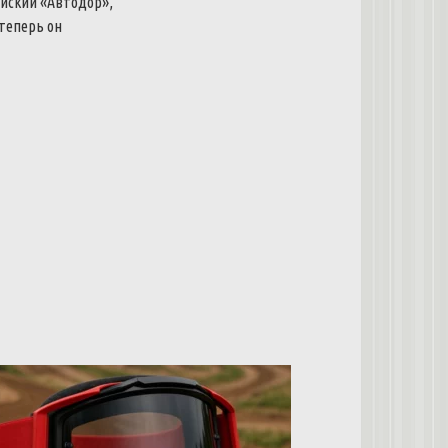
ийский «Автодор»,
 теперь он