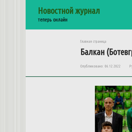
Перейти
Новостной журнал
к
контенту
теперь онлайн
Главная страница
Балкан (Ботев
Опубликовано:
06.12.2022
Р