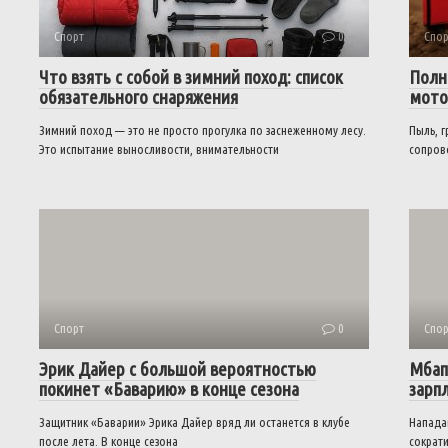
Спорт
0
Спор
Что взять с собой в зимний поход: список
Полн
обязательного снаряжения
мото
Зимний поход — это не просто прогулка по заснеженному лесу.
Пыль, г
Это испытание выносливости, внимательности
сопров
Спорт
0
Спор
Эрик Дайер с большой вероятностью
Мбап
покинет «Баварию» в конце сезона
зарп
Защитник «Баварии» Эрика Дайер вряд ли останется в клубе
Напада
после лета. В конце сезона
сократи