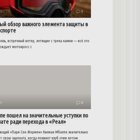
т
0
ый обзор важного элемента защиты в
спорте
рязь, встречный ветер, летящие с трека камни — всё это
ождает мотокросс с
т
0
пе пошел на значительные уступки по
лате ради перехода в «Реал»
ющий «Пари Сен-Жермен» Килиан Мбаппе значительно
т свою зарплату, когда покинет клуб этим летом.