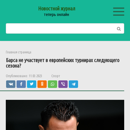
Перейти
Новостной журнал
к
теперь онлайн
контенту
Поиск:
Главная страница
Барса не участвует в европейских турнирах следующего
сезона?
Опубликовано:
11.03.2023
Спорт