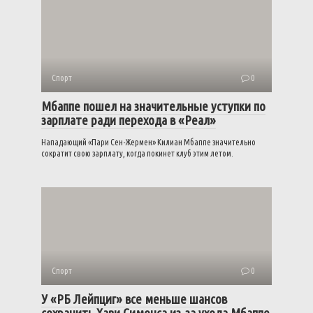
Спорт
0
Мбаппе пошел на значительные уступки по
зарплате ради перехода в «Реал»
Нападающий «Пари Сен-Жермен» Килиан Мбаппе значительно
сократит свою зарплату, когда покинет клуб этим летом.
Спорт
0
У «РБ Лейпциг» все меньше шансов
сохранить Хави Симонса из-за ухода Мбаппе