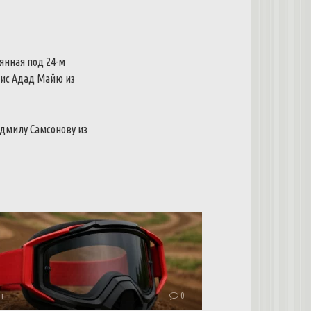
янная под 24-м
рис Адад Майю из
юдмилу Самсонову из
т
0