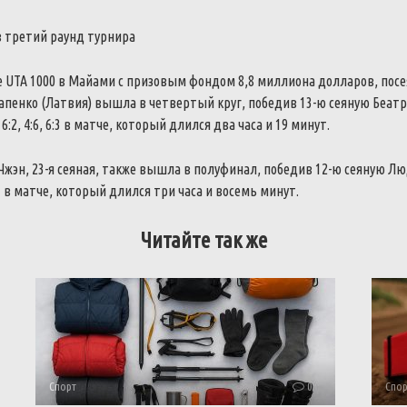
 третий раунд турнира
 UTA 1000 в Майами с призовым фондом 8,8 миллиона долларов, посе
апенко (Латвия) вышла в четвертый круг, победив 13-ю сеяную Беат
6:2, 4:6, 6:3 в матче, который длился два часа и 19 минут.
жэн, 23-я сеяная, также вышла в полуфинал, победив 12-ю сеяную Л
 6:3 в матче, который длился три часа и восемь минут.
Читайте так же
Спорт
0
Спор