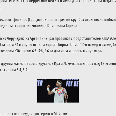
ром сете Маттео Берретини вел 6:5 и имел два сет-пойнта на подаче 
ь.
тефанос Циципас (Греция) вышел в третий круг без игры после выбы
ведет матч против чилийца Кристиана Гарина.
иско Черундоло из Аргентины расправился с представителем США Ал
4 за час и 24 минуты игры, а хорват Борна Чорич, 17-й номер в схеме,
фером Юбэнксом 6:3, 4:6, 2:6 за два часа и шесть минут игры.
в другом матче второго круга чех Иржи Лехечка взял верх над 18-м се
о счетом 6:4, 6:4.
рервал свою неудачную серию в Майами