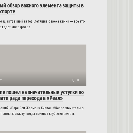
ый обзор важного элемента защиты в
спорте
рязь, встречный ветер, летящие с трека камни — всё это
ождает мотокросс с
т
0
пе пошел на значительные уступки по
лате ради перехода в «Реал»
ющий «Пари Сен-Жермен» Килиан Мбаппе значительно
т свою зарплату, когда покинет клуб этим летом.