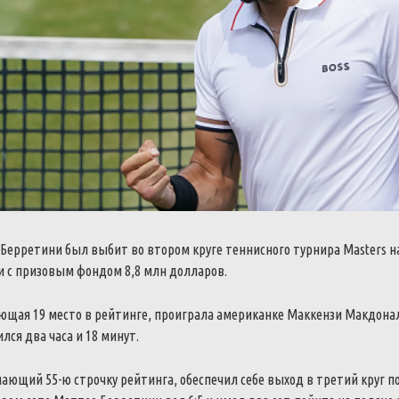
Берретини был выбит во втором круге теннисного турнира Masters н
 с призовым фондом 8,8 млн долларов.
щая 19 место в рейтинге, проиграла американке Маккензи Макдональд 
лся два часа и 18 минут.
ющий 55-ю строчку рейтинга, обеспечил себе выход в третий круг п