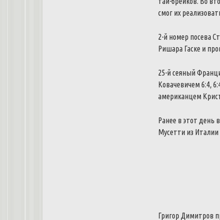
тай-брейков.
Во вто
смог их реализоват
2-й номер посева С
Ришара Гаске и про
25-й сеяный Франц
Ковачевичем 6:4, 6:
американцем Кристо
Ранее в этот день 
Мусетти из Италии с
Григор Димитров п