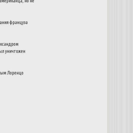
американца, но не
вания француза
ександром
 был уничтожен
яным Лоренцо