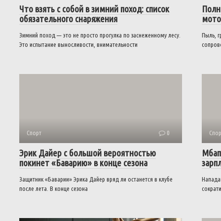
Что взять с собой в зимний поход: список
Полн
обязательного снаряжения
мото
Зимний поход — это не просто прогулка по заснеженному лесу.
Пыль, г
Это испытание выносливости, внимательности
сопров
Спорт
0
Спор
Эрик Дайер с большой вероятностью
Мбап
покинет «Баварию» в конце сезона
зарп
Защитник «Баварии» Эрика Дайер вряд ли останется в клубе
Напада
после лета. В конце сезона
сократи