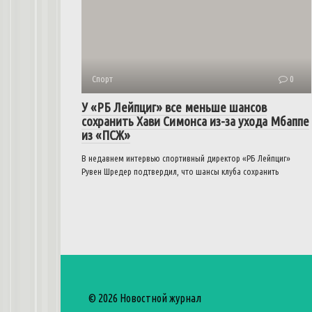
Спорт
0
У «РБ Лейпциг» все меньше шансов
сохранить Хави Симонса из-за ухода Мбаппе
из «ПСЖ»
В недавнем интервью спортивный директор «РБ Лейпциг»
Рувен Шредер подтвердил, что шансы клуба сохранить
© 2026 Новостной журнал