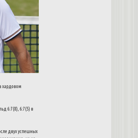
а хардовом
6:7(8), 6:7(5) в
осле двух успешных