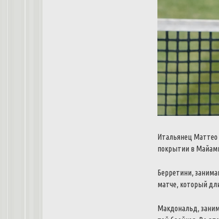
Итальянец Маттео 
покрытии в Майами
Берретини, занимаю
матче, который дли
Макдональд, занима