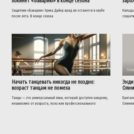
покинет «Баварию» в конце сезона
зарп
Защитник «Баварии» Эрика Дайер вряд ли останется в клубе
Напада
после лета. В конце сезона
сократи
Спорт
0
Спор
Начать танцевать никогда не поздно:
Энди
возраст танцам не помеха
Олим
Танцы — это универсальный язык, который доступен каждому,
Британс
независимо от возраста, пола или профессионального
Олимпи