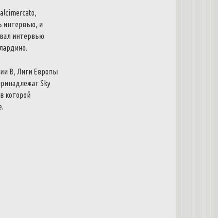
lcimercato,
ь интервью, и
давал интервью
лардино.
ии В, Лиги Европы
принадлежат Sky
 в которой
.