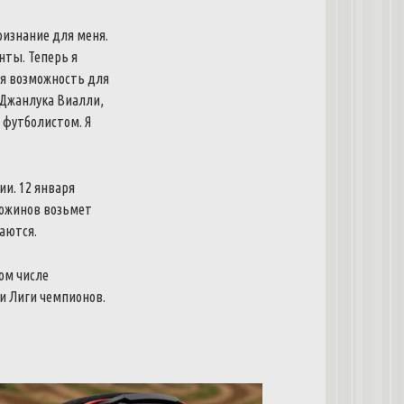
ризнание для меня.
нты. Теперь я
ая возможность для
 Джанлука Виалли,
 футболистом. Я
и. 12 января
Божинов возьмет
аются.
ом числе
и Лиги чемпионов.