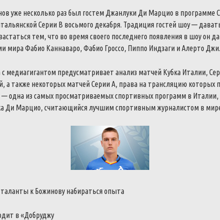
нов уже несколько раз был гостем Джанлуки Ди Марцио в программе Ca
тальянской Серии В восьмого декабря. Традиция гостей шоу — дават
астаться тем, что во время своего последнего появления в шоу он 
и мира Фабио Каннаваро, Фабио Гроссо, Пиппо Индзаги и Алерто Джи
 с медиагигантом предусматривает анализ матчей Кубка Италии, Сер
, а также некоторых матчей Серии А, права на трансляцию которых 
ato — одна из самых просматриваемых спортивных программ в Италии,
а Ди Марцио, считающийся лучшим спортивным журналистом в мире
 таланты к Божинову набираться опыта
одит в «Добруджу