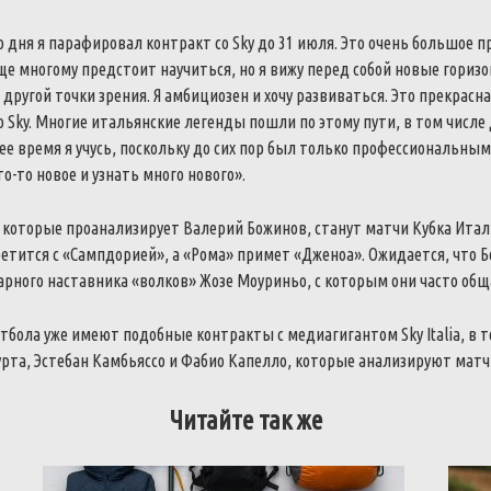
о дня я парафировал контракт со Sky до 31 июля. Это очень большое п
ще многому предстоит научиться, но я вижу перед собой новые горизо
 другой точки зрения. Я амбициозен и хочу развиваться. Это прекрасн
ю Sky. Многие итальянские легенды пошли по этому пути, в том числе
ее время я учусь, поскольку до сих пор был только профессиональным
о-то новое и узнать много нового».
которые проанализирует Валерий Божинов, станут матчи Кубка Итали
етится с «Сампдорией», а «Рома» примет «Дженоа». Ожидается, что 
рного наставника «волков» Жозе Моуриньо, с которым они часто общ
бола уже имеют подобные контракты с медиагигантом Sky Italia, в т
рта, Эстебан Камбьяссо и Фабио Капелло, которые анализируют матч
Читайте так же