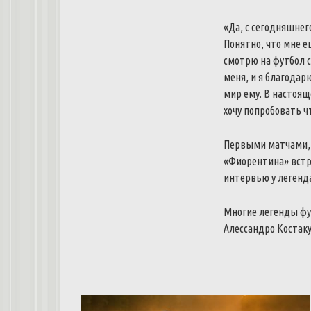
«Да, с сегодняшнег
Понятно, что мне е
смотрю на футбол с
меня, и я благодар
мир ему. В настоящ
хочу попробовать чт
Первыми матчами, 
«Фиорентина» встр
интервью у легенда
Многие легенды фут
Алессандро Костаку