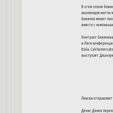
В этом сезоне Божи
анализируя матчи и
Божинов может похв
вместе с чемпионам
Контракт Божинова
и Лиги конференций
Italia. Calchomerc
выступает Джанлук
Левски отправляет
Денис Динев перех