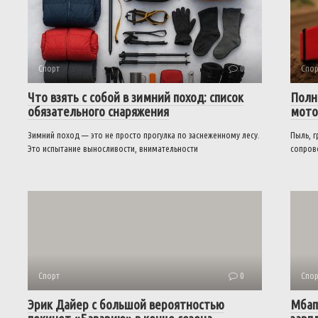
Спорт
0
Спор
Что взять с собой в зимний поход: список
Полн
обязательного снаряжения
мото
Зимний поход — это не просто прогулка по заснеженному лесу.
Пыль, г
Это испытание выносливости, внимательности
сопров
Спорт
0
Спор
Эрик Дайер с большой вероятностью
Мбап