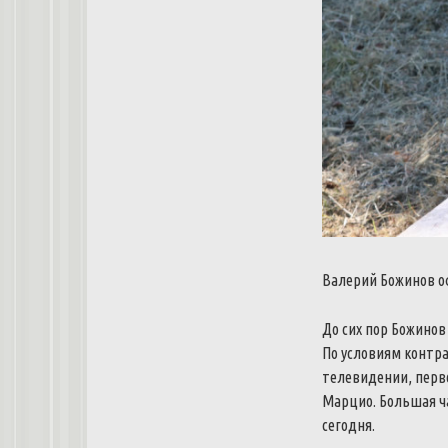
Валерий Божинов оф
До сих пор Божинов
По условиям контр
телевидении, перво
Марцио. Большая ч
сегодня.