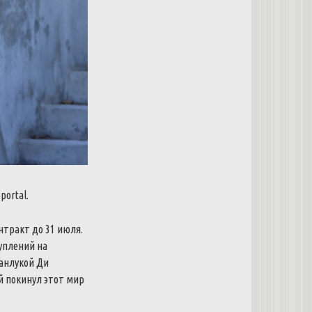
portal.
нтракт до 31 июля.
уплений на
жанлукой Ди
й покинул этот мир