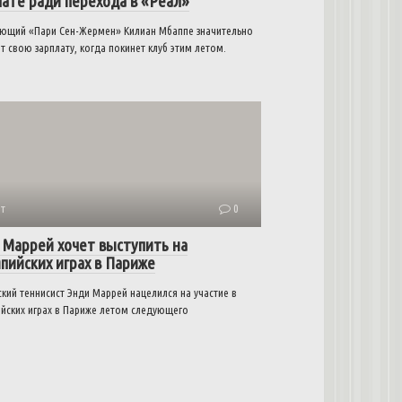
лате ради перехода в «Реал»
ющий «Пари Сен-Жермен» Килиан Мбаппе значительно
т свою зарплату, когда покинет клуб этим летом.
т
0
 Маррей хочет выступить на
пийских играх в Париже
кий теннисист Энди Маррей нацелился на участие в
йских играх в Париже летом следующего