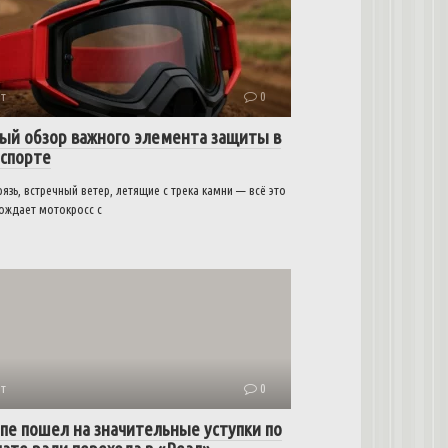
т
0
ый обзор важного элемента защиты в
спорте
рязь, встречный ветер, летящие с трека камни — всё это
ождает мотокросс с
т
0
пе пошел на значительные уступки по