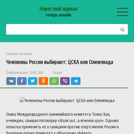
Перейти
Новостной журнал
к
теперь онлайн
контенту
Поиск:
Главная страница
Чемпионы России выбирают: ЦСКА или Олимпиада
Опубликовано:
29.03.2023
Спорт
Глава Международного олимпийского комитета Томас Бах,
очевидно, слышал поговорку «Волк сыт, а ягненок цел».
Однако
попытка применить ее к санкциям против спортсменов России и
Беларуси скорее приведет к обратному эффекту.