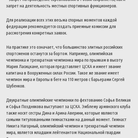
запрет на деятельность местных спортивных функционеров.
Для реализации всех этих весьма спорных моментов каждой
федерации рекомендуется создать приемные комиссии для
рассмотрения конкретных заявок.
На практике это означает, что большинство элитных российских
спортсменов останутся за бортом. Например, олимпийская
чемпионка и трехкратная чемпионка мира по прыжкам в высоту
Мария Ласицкане, которая представляет ЦСКА и имеет звание
капитана в Вооруженных силах России.
Такое же звание имеет
чемпион мира и Европы в беге на 110 метров с барьерами Сергей
Шубенков.
Двукратные олимпийские чемпионки по фехтованию Софья Великая
и Софья Позднякова выступают за ЦСКА. Эмблему армянского клуба
также носят сестры Дина и Арина Аверини, которые являются
самыми титулованными гимнастками на данный момент.
Гимнаст
Никита Нагорный, олимпийский чемпион и трехкратный чемпион
мира, является младшим лейтенантом Национальной гвардии