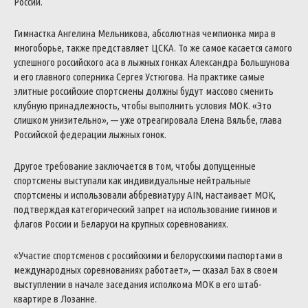
России.
Гимнастка Ангелина Мельникова, абсолютная чемпионка мира в
многоборье, также представляет ЦСКА. То же самое касается самого
успешного российского аса в лыжных гонках Александра Большунова
и его главного соперника Сергея Устюгова. На практике самые
элитные российские спортсмены должны будут массово сменить
клубную принадлежность, чтобы выполнить условия МОК.
«Это
слишком унизительно», — уже отреагировала Елена Вяльбе, глава
Российской федерации лыжных гонок.
Другое требование заключается в том, чтобы допущенные
спортсмены выступали как индивидуальные нейтральные
спортсмены и использовали аббревиатуру AIN, настаивает МОК,
подтверждая категорический запрет на использование гимнов и
флагов России и Беларуси на крупных соревнованиях.
«Участие спортсменов с российскими и белорусскими паспортами в
международных соревнованиях работает», — сказал Бах в своем
выступлении в начале заседания исполкома МОК в его штаб-
квартире в Лозанне.