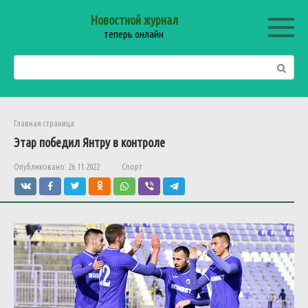
Перейти
Новостной журнал
к
теперь онлайн
контенту
Поиск:
Главная страница
Этар победил Янтру в контроле
Опубликовано:
26.11.2022
Спорт