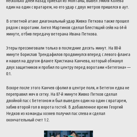
несколько дней назад приехал из Монтаны, вывел Эмиля Колева
один на один с вратарем, но его удар с двух метров пришелся в аут.
В ответной атаке диагональный удар Живко Петкова также прошел
рядом с воротами. Ангел Мартинов сделал блестящий сейв на 64-й
минуте, отбив передачу ветерана Ивана Петкова.
Этеры прессинговали только в последние десять минут. На 80-й
минуте Борислав Трендафилов продвинулся вперед с левого фланга
и нашел на другом фланге Кристиана Канчева, который обманул
двух защитников и пробил по центру перед воротами «Бетегона» —
0:1.
Вскоре после этого Канчев сфолил в центре поля, и Бетегон едва не
переправил мяч в сетку. На 87-й минуте Живко Петков сделал
двойной пас с Бетегоном и был выведен один на один с вратарем,
забив второй гол в ворота гостей. В добавленное время Георгий
Недков из команды хозяев получил пас слева и сделал
окончательный счет 1:2.