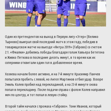
Один из претендентов на выход в Первую лигу «Этер» (Велико
Тырново) выиграл свой последний матч в этом году, победив в
товарищеском матче на выезде «Янтра 2019» (Габрово) со счетом
2:1. «Фиалки» добились победы благодаря голам Хавьера Бетегона
и Живко Петкова в последние десять минут, в то время как их
соперники отквитали один гол в добавленное время.
Хозяева начали более активно, и на 7-й минуте Красимир Панчев
попытался пробить с левой, но Ангел Мартинов отбил удар. Вскоре
Эмиль Колев пробил над перекладиной, а на 23-й минуте снова
попал в перекладину. После подачи справа с фолом Колев направил
мяч по центру, и тот попал в левую стойку.
Второй тайм начался с промаха «Габрово». Тони Иванов, который