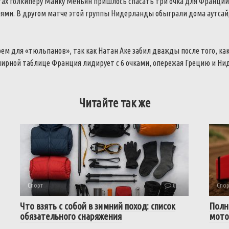
тах голкиперу Майку Меньян пришлось спасать три очка для Франци
иями.
В другом матче этой группы Нидерланды обыграли дома аутсай
ем для «тюльпанов», так как Натан Аке забил дважды после того, к
нирной таблице Франция лидирует с 6 очками, опережая Грецию и Ни
Читайте так же
Спорт
0
Спор
Что взять с собой в зимний поход: список
Полн
обязательного снаряжения
мото