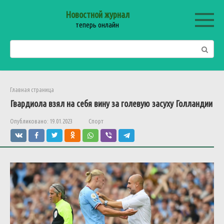
Перейти
Новостной журнал
к
теперь онлайн
контенту
Поиск:
Главная страница
Гвардиола взял на себя вину за голевую засуху Голландии
Опубликовано:
19.01.2023
Спорт