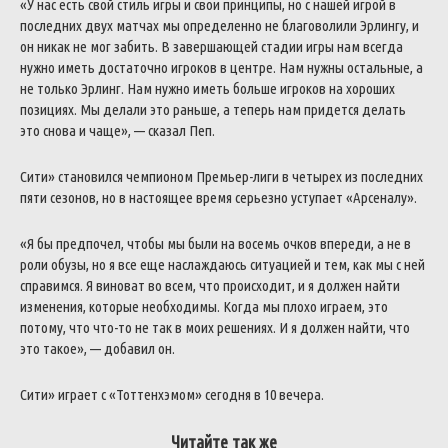
«У нас есть свой стиль игры и свои принципы, но с нашей игрой в
последних двух матчах мы определенно не благоволили Эрлингу, и
он никак не мог забить. В завершающей стадии игры нам всегда
нужно иметь достаточно игроков в центре. Нам нужны остальные, а
не только Эрлинг. Нам нужно иметь больше игроков на хороших
позициях. Мы делали это раньше, а теперь нам придется делать
это снова и чаще», — сказал Пеп.
Сити» становился чемпионом Премьер-лиги в четырех из последних
пяти сезонов, но в настоящее время серьезно уступает «Арсеналу».
«Я бы предпочел, чтобы мы были на восемь очков впереди, а не в
роли обузы, но я все еще наслаждаюсь ситуацией и тем, как мы с ней
справимся. Я виноват во всем, что происходит, и я должен найти
изменения, которые необходимы. Когда мы плохо играем, это
потому, что что-то не так в моих решениях. И я должен найти, что
это такое», — добавил он.
Сити» играет с «Тоттенхэмом» сегодня в 10 вечера.
Читайте так же