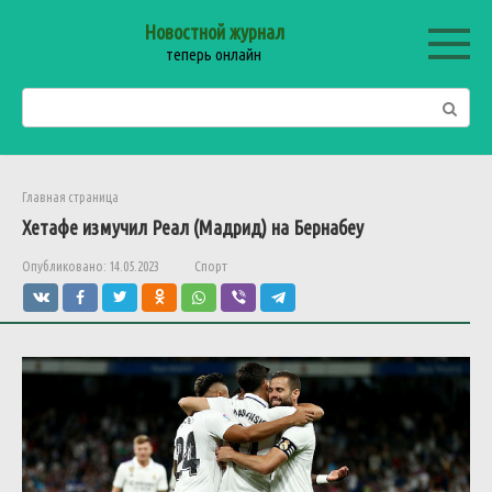
Перейти
Новостной журнал
к
теперь онлайн
контенту
Поиск:
Главная страница
Хетафе измучил Реал (Мадрид) на Бернабеу
Опубликовано:
14.05.2023
Спорт