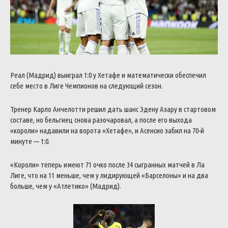
Реал (Мадрид) выиграл 1:0 у Хетафе и математически обеспечил
себе место в Лиге Чемпионов на следующий сезон.
Тренер Карло Анчелотти решил дать шанс Эдену Азару в стартовом
составе, но бельгиец снова разочаровал, а после его выхода
«короли» надавили на ворота «Хетафе», и Асенсио забил на 70-й
минуте — 1:0.
«Короли» теперь имеют 71 очко после 34 сыгранных матчей в Ла
Лиге, что на 11 меньше, чем у лидирующей «Барселоны» и на два
больше, чем у «Атлетико» (Мадрид).