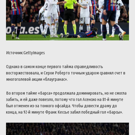
Источник:GettyImages
Однако в самом конце первого тайма справедливость
восторжествовала, и Серхи Роберто точным ударом сравнял счет в
многоголевой акции «блаугранас».
Во втором тайме «Барса» продолжала доминировать, но не смогла
забить, и ей даже повезло, потому что гол Асенсио на 81-й минуте
был отменен из-за тонкого офсайда. Чтобы довести драму до
конца, на 92-й минуте Франк Кессье забил победный гол «Барсы».