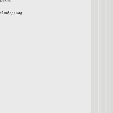
мобиле.
вой победе над