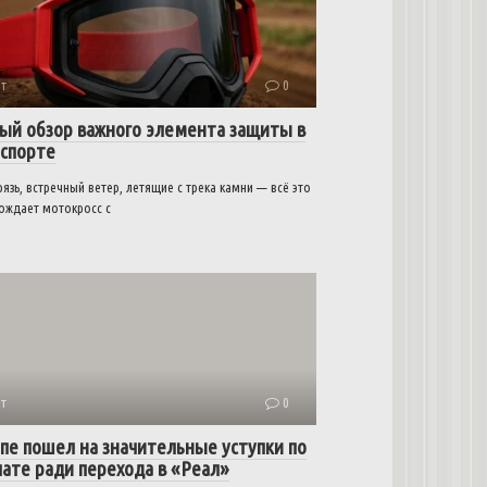
т
0
ый обзор важного элемента защиты в
спорте
рязь, встречный ветер, летящие с трека камни — всё это
ождает мотокросс с
т
0
пе пошел на значительные уступки по
лате ради перехода в «Реал»