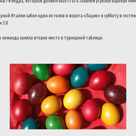
ласти бедра, который должен был стать главной угрозой карьере Им
орной Италии забил один из голов в ворота «Лацио» в субботу в госте
 3:0.
о команда заняла второе место в турнирной таблице.