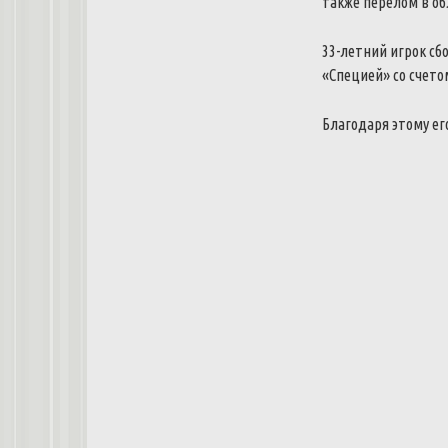
также перелом в об
33-летний игрок сб
«Специей» со счетом
Благодаря этому ег