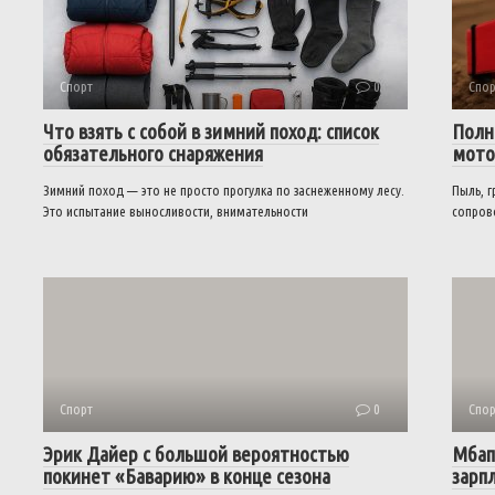
Спорт
0
Спор
Что взять с собой в зимний поход: список
Полн
обязательного снаряжения
мото
Зимний поход — это не просто прогулка по заснеженному лесу.
Пыль, г
Это испытание выносливости, внимательности
сопров
Спорт
0
Спор
Эрик Дайер с большой вероятностью
Мбап
покинет «Баварию» в конце сезона
зарп