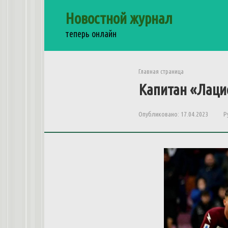
Перейти
Новостной журнал
к
контенту
теперь онлайн
Главная страница
Капитан «Лаци
Опубликовано:
17.04.2023
Р