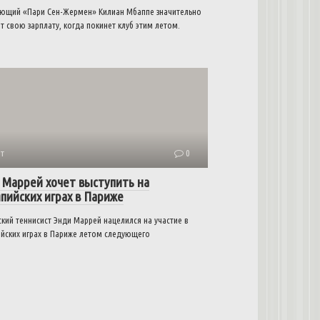
ющий «Пари Сен-Жермен» Килиан Мбаппе значительно
т свою зарплату, когда покинет клуб этим летом.
т
0
 Маррей хочет выступить на
пийских играх в Париже
кий теннисист Энди Маррей нацелился на участие в
йских играх в Париже летом следующего