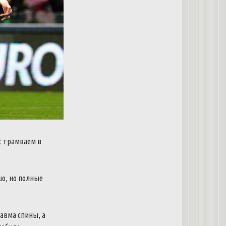
с трамваем в
шо, но полные
равма спины, а