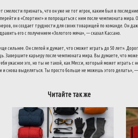
ет смелости признать, что он уже не тот игрок, каким был в последние
перейти в «Спортинг» и попрощаться с ним после чемпионата мира. 
еров, он создает трудности для своих товарищей по команде. Он даж
дравить его с получением «Золотого мяча», — сказал Кассано.
еще сильнее. Он слепой и думает, что сможет играть до 50 лет». Дорог
щь. Завершите карьеру после чемпионата мира. Вы думаете, что може
тебя ужасное эго, но ты не такой, как Месси, который может играть с 
 и снова выделяться. Ты просто больше не можешь этого делать», —
Читайте так же