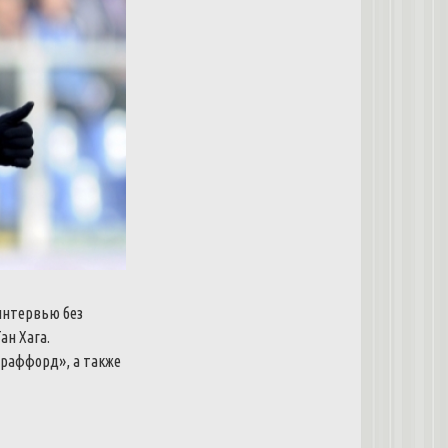
интервью без
ан Хага.
Траффорд», а также