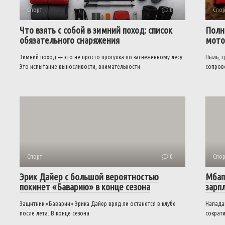
Спорт
0
Спор
Что взять с собой в зимний поход: список
Полн
обязательного снаряжения
мото
Зимний поход — это не просто прогулка по заснеженному лесу.
Пыль, г
Это испытание выносливости, внимательности
сопров
Спорт
0
Спор
Эрик Дайер с большой вероятностью
Мбап
покинет «Баварию» в конце сезона
зарп
Защитник «Баварии» Эрика Дайер вряд ли останется в клубе
Напада
после лета. В конце сезона
сократи