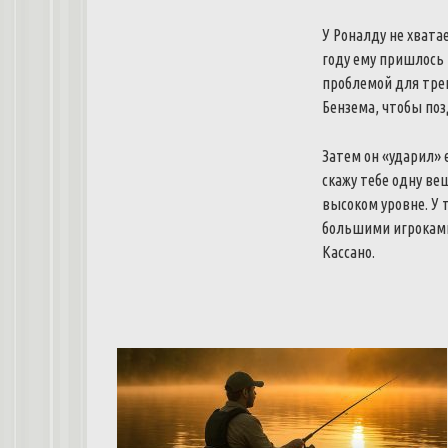
У Роналду не хвата
году ему пришлось 
проблемой для трен
Бензема, чтобы поз
Затем он «ударил» 
скажу тебе одну ве
высоком уровне. У 
большими игроками
Кассано.