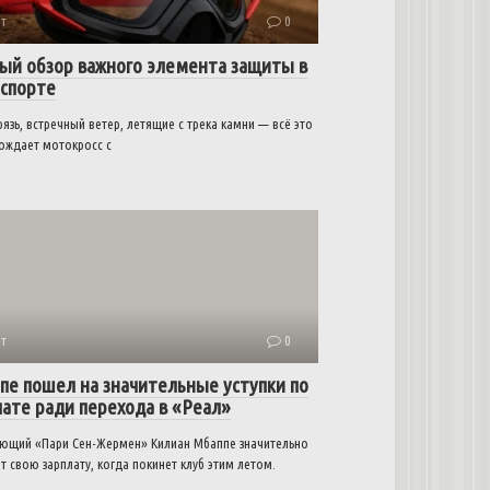
т
0
ый обзор важного элемента защиты в
спорте
рязь, встречный ветер, летящие с трека камни — всё это
ождает мотокросс с
т
0
пе пошел на значительные уступки по
лате ради перехода в «Реал»
ющий «Пари Сен-Жермен» Килиан Мбаппе значительно
т свою зарплату, когда покинет клуб этим летом.