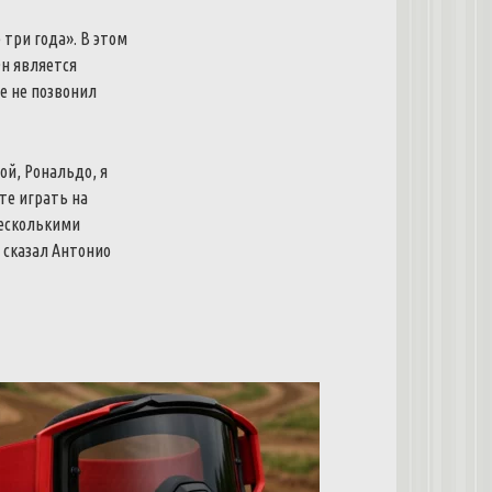
 три года». В этом
Он является
е не позвонил
ой, Рональдо, я
те играть на
несколькими
 сказал Антонио