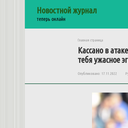
Перейти
Новостной журнал
к
контенту
теперь онлайн
Главная страница
Кассано в атак
тебя ужасное э
Опубликовано:
17.11.2022
Р