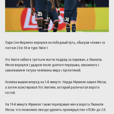
Пари Сен-Жермен» вернулся на победный путь, обыграв «Анже» со
счетом 2:0 в 18-м туре Лиги 1.
Уго Экити забил в третьем матче подряд за парижан, а Лионель
Месси вернулся с ударом после долгого перерыва, связанного с
завоеванием титула чемпиона мира с Аргентиной.
Хозяева вышли вперед на 5-й минуте. Норди Мукиеле нашел Месси,
а затем ассистировал Уго Экитике, который распечатал ворота
гостей.
На 74-й минуте Мукиеле также переправил мяч в ворота Лионеля
Месси, что позволило звезде удвоить преимущество «ПСЖ» до 2:0.