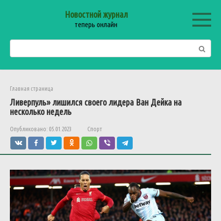
Перейти
Новостной журнал
к
теперь онлайн
контенту
Поиск:
Главная страница
Ливерпуль» лишился своего лидера Ван Дейка на
несколько недель
Опубликовано:
05.01.2023
Спорт