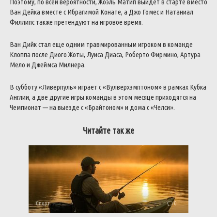
Поэтому, по всей вероятности, Жоэль Матип выйдет в старте вместо
Ван Дейка вместе с Ибрагимой Конате, а Джо Гомес и Натаниал
Филлипс также претендуют на игровое время.
Ван Дийк стал еще одним травмированным игроком в команде
Клоппа после Диого Жоты, Луиса Диаса, Роберто Фирмино, Артура
Мело и Джеймса Милнера.
В субботу «Ливерпуль» играет с «Вулверхэмптоном» в рамках Кубка
Англии, а две другие игры команды в этом месяце приходятся на
Чемпионат — на выезде с «Брайтоном» и дома с «Челси».
Читайте так же
Спорт
0