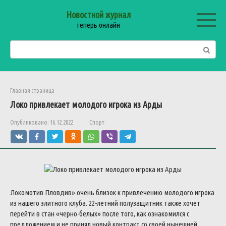
Перейти
Новостной журнал
к
теперь онлайн
контенту
Поиск:
Главная страница
Локо привлекает молодого игрока из Арды
Опубликовано:
16.12.2022
Спорт
Локомотив Пловдив» очень близок к привлечению молодого игрока
из нашего элитного клуба. 22-летний полузащитник также хочет
перейти в стан «черно-белых» после того, как ознакомился с
предложением и не принял новый контракт со своей нынешней