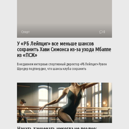
Спорт
0
У «РБ Лейпциг» все меньше шансов
сохранить Хави Симонса из-за ухода Мбаппе
из «ПСЖ»
В недавнем интервью спортивный директор «РБ Лейпциг» Рувен
Шредер подтвердил, что шансы клуба сохранить
Спорт
0
Начать танцевать никогда не поздно: