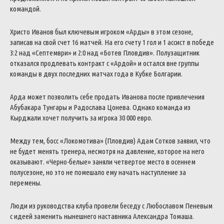
командой.
Христо Иванов был ключевым игроком «Арды» в этом сезоне,
записав на свой счет 16 матчей. На его счету 1 гол и 1 ассист в победе
3:2 над «Септември» и 2:0 над «Ботев Пловдив». Полузащитник
отказался продлевать контракт с «Ардой» и остался вне группы
команды в двух последних матчах года в Кубке Болгарии.
Арда может позволить себе продать Иванова после привлечения
Абубакара Тунгары и Радослава Цонева. Однако команда из
Кырджали хочет получить за игрока 30 000 евро.
Между тем, босс «Локомотива» (Пловдив) Адам Сотков заявил, что
не будет менять тренера, несмотря на давление, которое на него
оказывают. «Черно-белые» заняли четвертое место в осеннем
полусезоне, но это не помешало ему начать наступление за
перемены.
Люди из руководства клуба провели беседу с Любославом Пеневым
с идеей заменить нынешнего наставника Александра Томаша.