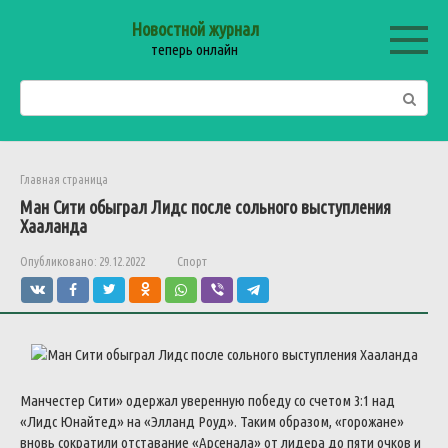
Перейти
Новостной журнал
к
теперь онлайн
контенту
Поиск:
Главная страница
Ман Сити обыграл Лидс после сольного выступления
Хааланда
Опубликовано:
29.12.2022
Спорт
Манчестер Сити» одержал уверенную победу со счетом 3:1 над
«Лидс Юнайтед» на «Элланд Роуд». Таким образом, «горожане»
вновь сократили отставание «Арсенала» от лидера до пяти очков и