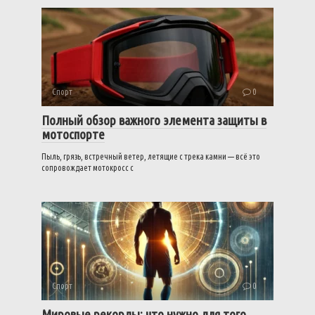
Спорт
0
Полный обзор важного элемента защиты в
мотоспорте
Пыль, грязь, встречный ветер, летящие с трека камни — всё это
сопровождает мотокросс с
Спорт
0
Мировые рекорды: что нужно для того,