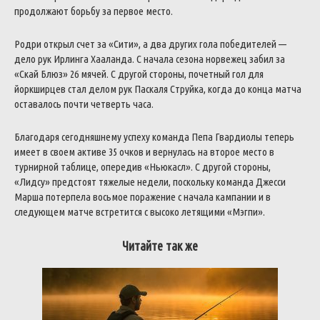
продолжают борьбу за первое место.
Родри открыл счет за «Сити», а два других гола победителей —
дело рук Ирлинга Хааланда. С начала сезона норвежец забил за
«Скай Блюз» 26 мячей. С другой стороны, почетный гол для
йоркширцев стал делом рук Паскаля Струйка, когда до конца матча
оставалось почти четверть часа.
Благодаря сегодняшнему успеху команда Пепа Гвардиолы теперь
имеет в своем активе 35 очков и вернулась на второе место в
турнирной таблице, опередив «Ньюкасл». С другой стороны,
«Лидсу» предстоят тяжелые недели, поскольку команда Джесси
Марша потерпела восьмое поражение с начала кампании и в
следующем матче встретится с высоко летящими «Мэгпи».
Читайте так же