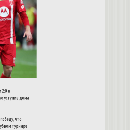
 2:0 в
но уступив дома
победу, что
лубном турнире