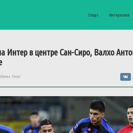
Спорт
Интересное
 Интер в центре Сан-Сиро, Валхо Ант
е
убрика:
Спорт