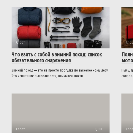
Спорт
0
Спор
Что взять с собой в зимний поход: список
Полн
обязательного снаряжения
мото
Зимний поход — это не просто прогулка по заснеженному лесу.
Пыль, г
Это испытание выносливости, внимательности
сопров
Спорт
0
Спор