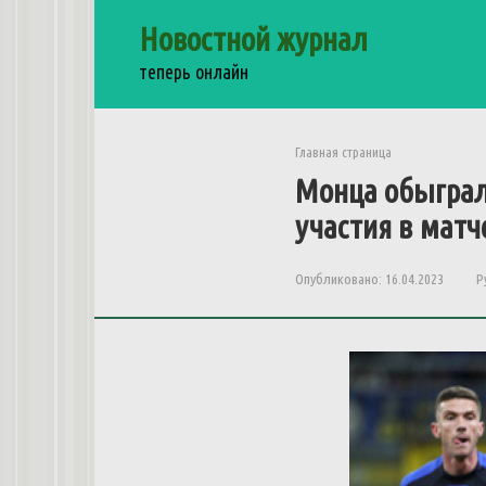
Перейти
Новостной журнал
к
контенту
теперь онлайн
Главная страница
Монца обыграла
участия в матч
Опубликовано:
16.04.2023
Р