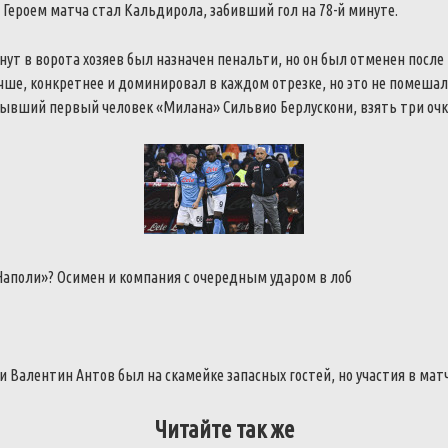
.
Героем матча стал Кальдирола, забивший гол на 78-й минуте.
нут в ворота хозяев был назначен пенальти, но он был отменен посл
чше, конкретнее и доминировал в каждом отрезке, но это не помешал
бывший первый человек «Милана» Сильвио Берлускони, взять три очк
«Наполи»?
Осимен и компания с очередным ударом в лоб
 Валентин Антов был на скамейке запасных гостей, но участия в мат
Читайте так же