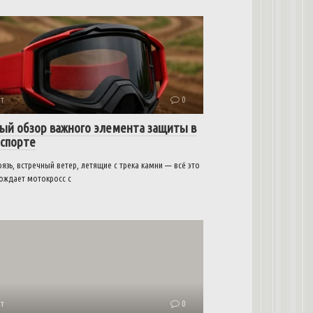
т
0
ый обзор важного элемента защиты в
спорте
рязь, встречный ветер, летящие с трека камни — всё это
ождает мотокросс с
т
0