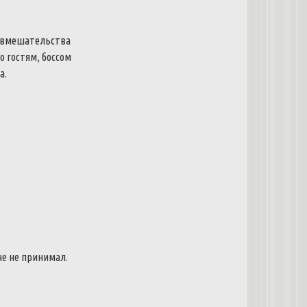
е вмешательства
о гостям, боссом
а.
че не принимал.