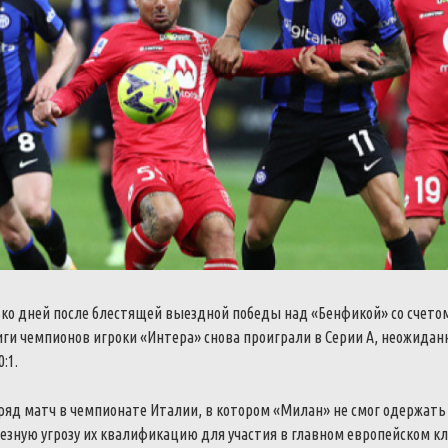
ько дней после блестящей выездной победы над «Бенфикой» со счетом
ги чемпионов игроки «Интера» снова проиграли в Серии А, неожидан
:1.
яд матч в чемпионате Италии, в котором «Милан» не смог одержать 
езную угрозу их квалификацию для участия в главном европейском к