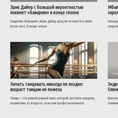
Эрик Дайер с большой вероятностью
Мбап
покинет «Баварию» в конце сезона
зарп
Защитник «Баварии» Эрика Дайер вряд ли останется в клубе
Напада
после лета. В конце сезона
сократи
Спорт
0
Спор
Начать танцевать никогда не поздно:
Энди
возраст танцам не помеха
Олим
Танцы — это универсальный язык, который доступен каждому,
Британс
независимо от возраста, пола или профессионального
Олимпи