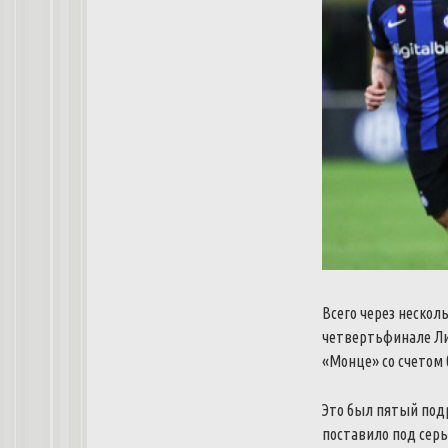
Всего через нескол
четвертьфинале Ли
«Монце» со счетом 0
Это был пятый подр
поставило под серь