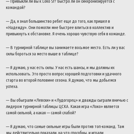
— Привыкли ли вы к Loko Sf? Быстро ли он синхронизируется с
командой?
— Да, я знал большинство ребят еще до того, как пришел в
«Надежду». Они помогли мне быстрее влиться в коллектив и
привыкнуть к обстановке. Я очень хорошо чувствую себя в команде.
— В турнирной таблице вы занимаете восьмое место. Есть ли у вас
силы бороться за место выше в таблице?
— Я думаю, у нас есть силы. У нас есть шансы, и мы должны их
использовать. Это просто вопрос хорошей подготовки и удачного
старта во второй половине сезона. Я думаю, что мы добьемся
успеха.
— Вы обыграли «Левски» и «Лудогорец» и дважды сыграли вничью с
лидером турнирной таблицы ЦСКА. Какая игра «Локо» является
самой сильной, а какая — самой слабой?
— Я думаю, что самые сильные игры были против топ-команд. Там
мы действительно показали, на что способны, и играли