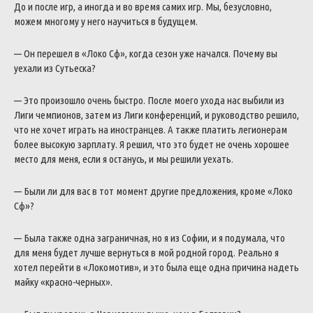
До и после игр, а иногда и во время самих игр. Мы, безусловно,
можем многому у него научиться в будущем.
— Он перешел в «Локо Сф», когда сезон уже начался. Почему вы
уехали из Сутьеска?
— Это произошло очень быстро. После моего ухода нас выбили из
Лиги чемпионов, затем из Лиги конференций, и руководство решило,
что не хочет играть на иностранцев. А также платить легионерам
более высокую зарплату. Я решил, что это будет не очень хорошее
место для меня, если я останусь, и мы решили уехать.
— Были ли для вас в тот момент другие предложения, кроме «Локо
Сф»?
— Была также одна заграничная, но я из Софии, и я подумала, что
для меня будет лучше вернуться в мой родной город. Реально я
хотел перейти в «Локомотив», и это была еще одна причина надеть
майку «красно-черных».