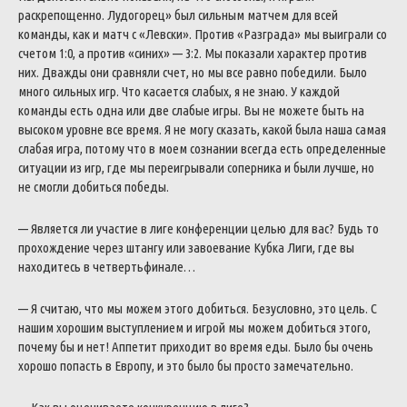
раскрепощенно. Лудогорец» был сильным матчем для всей
команды, как и матч с «Левски». Против «Разграда» мы выиграли со
счетом 1:0, а против «синих» — 3:2. Мы показали характер против
них. Дважды они сравняли счет, но мы все равно победили. Было
много сильных игр. Что касается слабых, я не знаю. У каждой
команды есть одна или две слабые игры. Вы не можете быть на
высоком уровне все время. Я не могу сказать, какой была наша самая
слабая игра, потому что в моем сознании всегда есть определенные
ситуации из игр, где мы переигрывали соперника и были лучше, но
не смогли добиться победы.
— Является ли участие в лиге конференции целью для вас? Будь то
прохождение через штангу или завоевание Кубка Лиги, где вы
находитесь в четвертьфинале…
— Я считаю, что мы можем этого добиться. Безусловно, это цель. С
нашим хорошим выступлением и игрой мы можем добиться этого,
почему бы и нет! Аппетит приходит во время еды. Было бы очень
хорошо попасть в Европу, и это было бы просто замечательно.