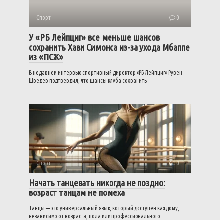
Спорт
0
У «РБ Лейпциг» все меньше шансов
сохранить Хави Симонса из-за ухода Мбаппе
из «ПСЖ»
В недавнем интервью спортивный директор «РБ Лейпциг» Рувен
Шредер подтвердил, что шансы клуба сохранить
Спорт
0
Начать танцевать никогда не поздно:
возраст танцам не помеха
Танцы — это универсальный язык, который доступен каждому,
независимо от возраста, пола или профессионального