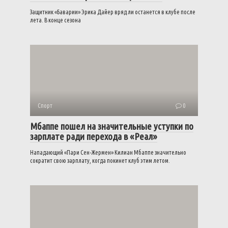
Защитник «Баварии» Эрика Дайер вряд ли останется в клубе после
лета. В конце сезона
Спорт
0
Мбаппе пошел на значительные уступки по
зарплате ради перехода в «Реал»
Нападающий «Пари Сен-Жермен» Килиан Мбаппе значительно
сократит свою зарплату, когда покинет клуб этим летом.