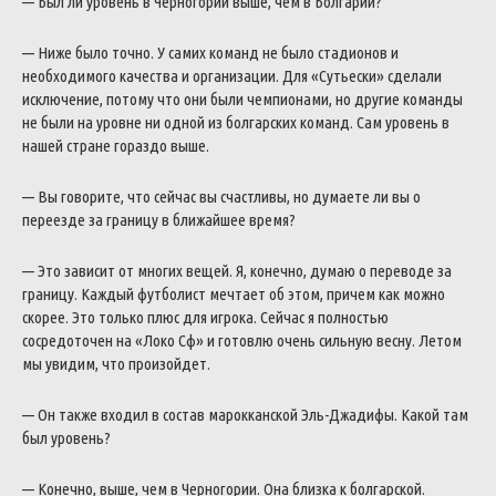
— Был ли уровень в Черногории выше, чем в Болгарии?
— Ниже было точно. У самих команд не было стадионов и
необходимого качества и организации. Для «Сутьески» сделали
исключение, потому что они были чемпионами, но другие команды
не были на уровне ни одной из болгарских команд. Сам уровень в
нашей стране гораздо выше.
— Вы говорите, что сейчас вы счастливы, но думаете ли вы о
переезде за границу в ближайшее время?
— Это зависит от многих вещей. Я, конечно, думаю о переводе за
границу. Каждый футболист мечтает об этом, причем как можно
скорее. Это только плюс для игрока. Сейчас я полностью
сосредоточен на «Локо Сф» и готовлю очень сильную весну. Летом
мы увидим, что произойдет.
— Он также входил в состав марокканской Эль-Джадифы. Какой там
был уровень?
— Конечно, выше, чем в Черногории. Она близка к болгарской.