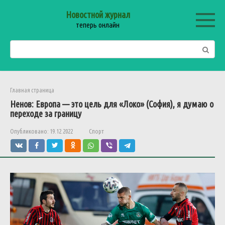
Перейти
Новостной журнал
к
теперь онлайн
контенту
Поиск:
Главная страница
Ненов: Европа — это цель для «Локо» (София), я думаю о
переходе за границу
Опубликовано:
19.12.2022
Спорт