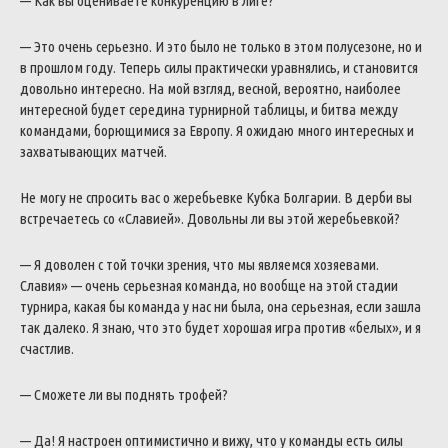
— Как вы оцениваете конкуренцию в лиге?
— Это очень серьезно. И это было не только в этом полусезоне, но и
в прошлом году. Теперь силы практически уравнялись, и становится
довольно интересно. На мой взгляд, весной, вероятно, наиболее
интересной будет середина турнирной таблицы, и битва между
командами, борющимися за Европу. Я ожидаю много интересных и
захватывающих матчей.
Не могу не спросить вас о жеребьевке Кубка Болгарии. В дерби вы
встречаетесь со «Славией». Довольны ли вы этой жеребьевкой?
— Я доволен с той точки зрения, что мы являемся хозяевами.
Славия» — очень серьезная команда, но вообще на этой стадии
турнира, какая бы команда у нас ни была, она серьезная, если зашла
так далеко. Я знаю, что это будет хорошая игра против «белых», и я
счастлив.
— Сможете ли вы поднять трофей?
— Да! Я настроен оптимистично и вижу, что у команды есть силы