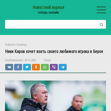
Перейти
Новостной журнал
к
теперь онлайн
контенту
Поиск:
Главная страница
Ники Киров хочет взять своего любимого игрока в Берое
Опубликовано:
20.12.2022
Спорт