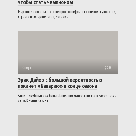
чтобы стать чемпионом
Мировые рекорды — это не просто цифры, это символы упорства,
страсти и совершенства, которые
Спорт
0
Эрик Дайер с большой вероятностью
покинет «Баварию» в конце сезона
Защитник «Баварии» Эрика Дайер вряд ли останется в клубе после
лета. В конце сезона