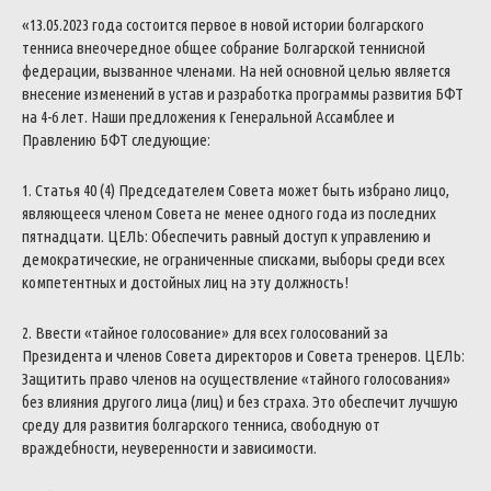
«13.05.2023 года состоится первое в новой истории болгарского
тенниса внеочередное общее собрание Болгарской теннисной
федерации, вызванное членами. На ней основной целью является
внесение изменений в устав и разработка программы развития БФТ
на 4-6 лет. Наши предложения к Генеральной Ассамблее и
Правлению БФТ следующие:
1. Статья 40 (4) Председателем Совета может быть избрано лицо,
являющееся членом Совета не менее одного года из последних
пятнадцати. ЦЕЛЬ: Обеспечить равный доступ к управлению и
демократические, не ограниченные списками, выборы среди всех
компетентных и достойных лиц на эту должность!
2. Ввести «тайное голосование» для всех голосований за
Президента и членов Совета директоров и Совета тренеров. ЦЕЛЬ:
Защитить право членов на осуществление «тайного голосования»
без влияния другого лица (лиц) и без страха. Это обеспечит лучшую
среду для развития болгарского тенниса, свободную от
враждебности, неуверенности и зависимости.