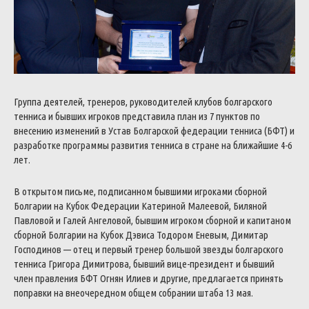
Группа деятелей, тренеров, руководителей клубов болгарского
тенниса и бывших игроков представила план из 7 пунктов по
внесению изменений в Устав Болгарской федерации тенниса (БФТ) и
разработке программы развития тенниса в стране на ближайшие 4-6
лет.
В открытом письме, подписанном бывшими игроками сборной
Болгарии на Кубок Федерации Катериной Малеевой, Биляной
Павловой и Галей Ангеловой, бывшим игроком сборной и капитаном
сборной Болгарии на Кубок Дэвиса Тодором Еневым, Димитар
Господинов — отец и первый тренер большой звезды болгарского
тенниса Григора Димитрова, бывший вице-президент и бывший
член правления БФТ Огнян Илиев и другие, предлагается принять
поправки на внеочередном общем собрании штаба 13 мая.