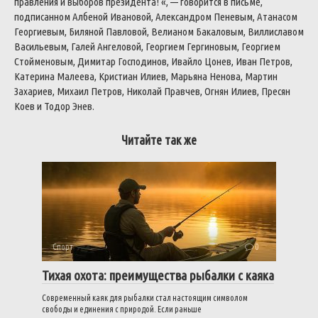
правления и выборов президента! «, — говорится в письме,
подписанном Албеной Ивановой, Александром Пеневым, Атанасом
Георгиевым, Биляной Павловой, Велианом Бакаловым, Виллиславом
Васильевым, Галей Ангеловой, Георгием Гергиновым, Георгием
Стойменовым, Димитар Господинов, Ивайло Цонев, Иван Петров,
Катерина Малеева, Кристиан Илиев, Марьяна Ненова, Мартин
Захариев, Михаил Петров, Николай Правчев, Огнян Илиев, Пресян
Коев и Тодор Энев.
Читайте так же
Спорт
0
Тихая охота: преимущества рыбалки с каяка
Современный каяк для рыбалки стал настоящим символом
свободы и единения с природой. Если раньше