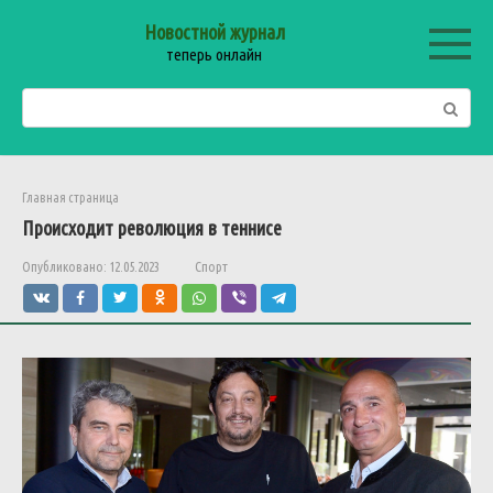
Перейти
Новостной журнал
к
теперь онлайн
контенту
Поиск:
Главная страница
Происходит революция в теннисе
Опубликовано:
12.05.2023
Спорт