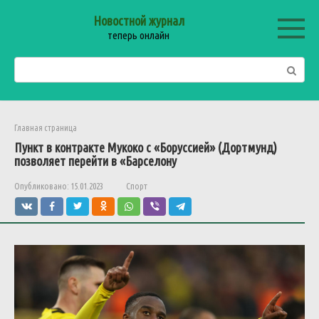
Перейти
Новостной журнал
к
теперь онлайн
контенту
Поиск:
Главная страница
Пункт в контракте Мукоко с «Боруссией» (Дортмунд)
позволяет перейти в «Барселону
Опубликовано:
15.01.2023
Спорт