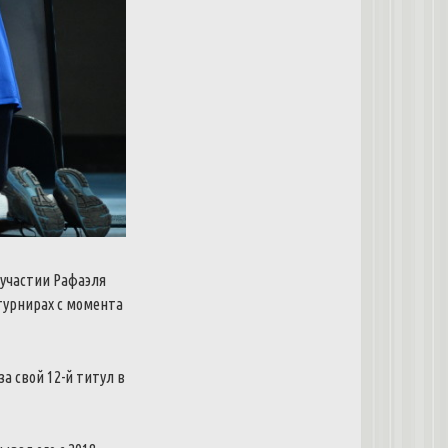
 участии Рафаэля
 турнирах с момента
за свой 12-й титул в