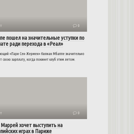
т
0
пе пошел на значительные уступки по
лате ради перехода в «Реал»
ющий «Пари Сен-Жермен» Килиан Мбаппе значительно
т свою зарплату, когда покинет клуб этим летом.
т
0
 Маррей хочет выступить на
пийских играх в Париже