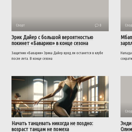
Спорт
0
Спор
Эрик Дайер с большой вероятностью
Мбап
покинет «Баварию» в конце сезона
зарп
Защитник «Баварии» Эрика Дайер вряд ли останется в клубе
Напада
после лета. В конце сезона
сократи
Спорт
0
Спор
Начать танцевать никогда не поздно:
Энди
возраст танцам не помеха
Олим