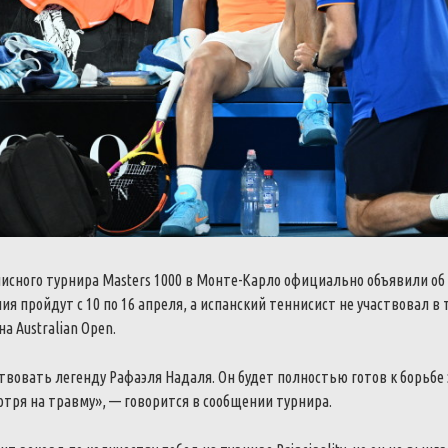
исного турнира Masters 1000 в Монте-Карло официально объявили об
ия пройдут с 10 по 16 апреля, а испанский теннисист не участвовал в
а Australian Open.
вовать легенду Рафаэля Надаля.
Он будет полностью готов к борьбе 
тря на травму», — говорится в сообщении турнира.