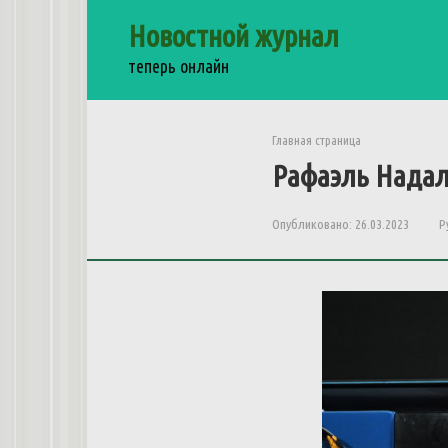
Перейти
Новостной журнал
к
контенту
теперь онлайн
Главная страница
Рафаэль Надал
Опубликовано:
26.03.2023
Р