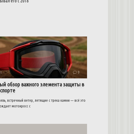
ывал его с 2018
т
0
ый обзор важного элемента защиты в
спорте
рязь, встречный ветер, летящие с трека камни — всё это
ождает мотокросс с