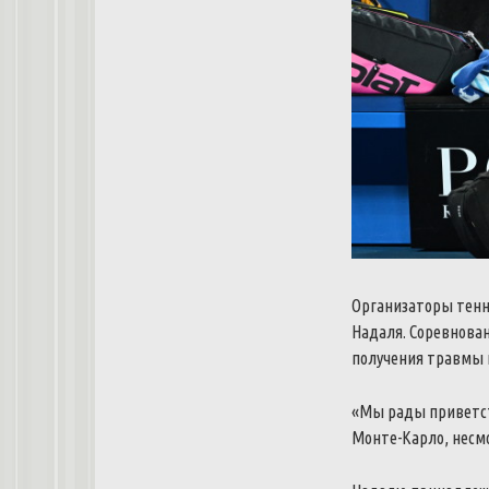
Организаторы тенн
Надаля.
Соревнован
получения травмы н
«Мы рады приветст
Монте-Карло, несмо