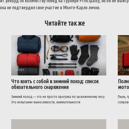
 рекорд по количеству побед на турнире Principality, но он не выигр
ока не подтвердил свое участие в Монте-Карло лично.
Читайте так же
Спорт
0
Спор
Что взять с собой в зимний поход: список
Полн
обязательного снаряжения
мото
Зимний поход — это не просто прогулка по заснеженному лесу.
Пыль, г
Это испытание выносливости, внимательности
сопров