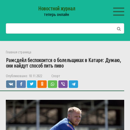
Перейти
Новостной журнал
к
теперь онлайн
контенту
Поиск:
Главная страница
Рамсдейл беспокоится о болельщиках в Катаре: Думаю,
они найдут способ пить пиво
Опубликовано:
18.11.2022
Спорт