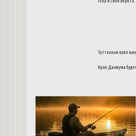
гола в свои ворота.
Тоттенхэм взял вин
Арно Данжума будет
Спорт
0