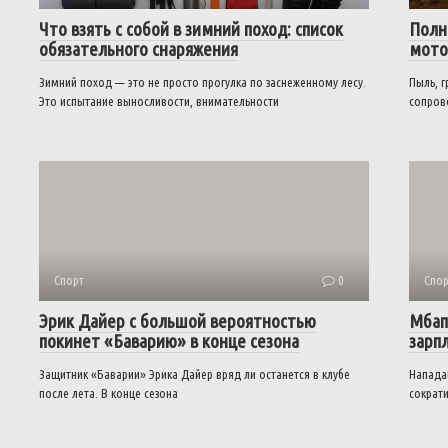
Что взять с собой в зимний поход: список
Полн
обязательного снаряжения
мото
Зимний поход — это не просто прогулка по заснеженному лесу.
Пыль, г
Это испытание выносливости, внимательности
сопров
Спорт
0
Спор
Эрик Дайер с большой вероятностью
Мбап
покинет «Баварию» в конце сезона
зарп
Защитник «Баварии» Эрика Дайер вряд ли останется в клубе
Напада
после лета. В конце сезона
сократи