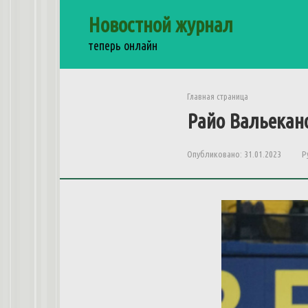
Перейти
Новостной журнал
к
контенту
теперь онлайн
Главная страница
Райо Вальекан
Опубликовано:
31.01.2023
Р