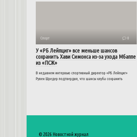
Спорт
0
У «РБ Лейпциг» все меньше шансов
сохранить Хави Симонса из-за ухода Мбаппе
из «ПСЖ»
В недавнем интервью спортивный директор «РБ Лейпциг»
Рувен Шредер подтвердил, что шансы клуба сохранить
© 2026 Новостной журнал