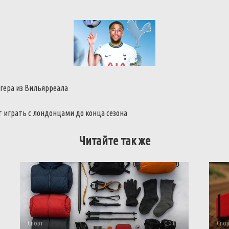
гера из Вильярреала
 играть с лондонцами до конца сезона
Читайте так же
Спорт
0
Спор