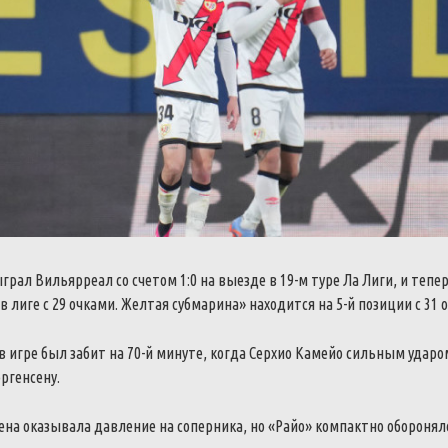
грал Вильярреал со счетом 1:0 на выезде в 19-м туре Ла Лиги, и тепе
в лиге с 29 очками. Желтая субмарина» находится на 5-й позиции с 31 
 игре был забит на 70-й минуте, когда Серхио Камейо сильным ударо
ргенсену.
на оказывала давление на соперника, но «Райо» компактно оборонялс