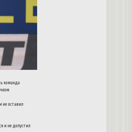
рь команда
очком.
м не оставил
я и не допустил