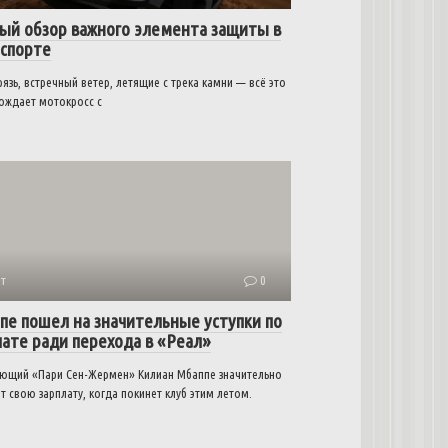
ый обзор важного элемента защиты в
спорте
рязь, встречный ветер, летящие с трека камни — всё это
ождает мотокросс с
т
0
пе пошел на значительные уступки по
лате ради перехода в «Реал»
ющий «Пари Сен-Жермен» Килиан Мбаппе значительно
т свою зарплату, когда покинет клуб этим летом.