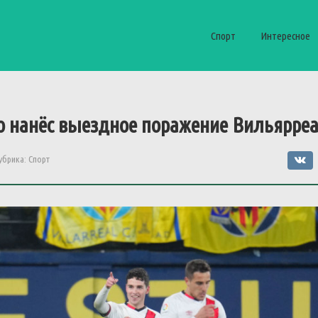
Спорт
Интересное
о нанёс выездное поражение Вильярре
убрика:
Спорт